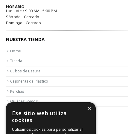
HORARIO
Lun - Vie / 9:00 AM - 5:00 PM
Sábado - Cerrado
Domingo - Cerrado
NUESTRA TIENDA
Home
Tienda
Cubos de Basura
Cajoneras de Plástico
Perchas
Quiénes Somos
×
Contactar
Ese sitio web utiliza
cookies
Blog
Utilizamos cookies para personalizar el
Política de Reembolso y Devoluciones