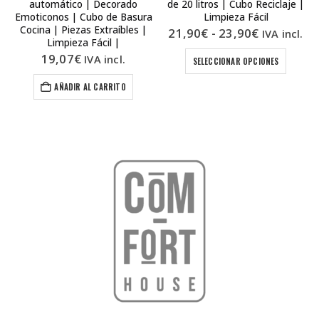
automático | Decorado
de 20 litros | Cubo Reciclaje |
Emoticonos | Cubo de Basura
Limpieza Fácil
Cocina | Piezas Extraíbles |
Rango
21,90
€
-
23,90
€
IVA incl.
Limpieza Fácil |
de
Este producto tiene múltiples variantes. Las opciones se pueden elegir en la pá
precios:
19,07
€
IVA incl.
SELECCIONAR OPCIONES
desde
21,90€
AÑADIR AL CARRITO
hasta
23,90€