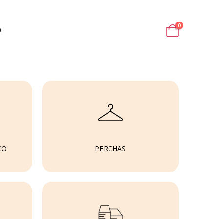
0
G
CO
PERCHAS