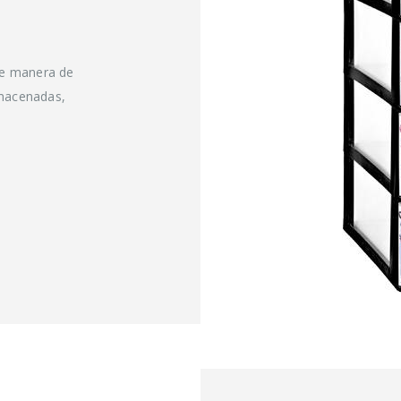
te manera de
lmacenadas,