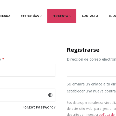
TIENDA
CONTACTO
BLO
CATEGORÍAS
MI CUENTA
Registrarse
Obligatorio
co
*
Dirección de correo electró
Se enviará un enlace a tu di
establecer una nueva contra
Sus datos personales serán util
Forgot Password?
de este sitio web, para gestionar
descritos en nuestra
política de