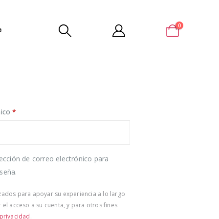
0
G
Obligatorio
nico
*
rección de correo electrónico para
seña.
izados para apoyar su experiencia a lo largo
 el acceso a su cuenta, y para otros fines
 privacidad
.