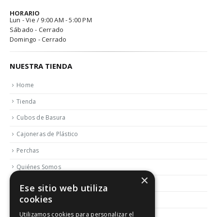
HORARIO
Lun - Vie / 9:00 AM - 5:00 PM
Sábado - Cerrado
Domingo - Cerrado
NUESTRA TIENDA
Home
Tienda
Cubos de Basura
Cajoneras de Plástico
Perchas
Quiénes Somos
×
Contactar
Ese sitio web utiliza
cookies
Blog
Utilizamos cookies para personalizar el
Política de Reembolso y Devoluciones