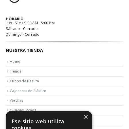
HORARIO
Lun - Vie / 9:00 AM - 5:00 PM
Sábado - Cerrado
Domingo - Cerrado
NUESTRA TIENDA
Home
Tienda
Cubos de Basura
Cajoneras de Plástico
Perchas
Quiénes Somos
×
Contactar
Ese sitio web utiliza
cookies