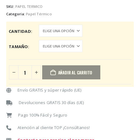
de
precios:
SKU:
PAPEL TERMICO
desde
Categoría:
Papel Térmico
10,83€
hasta
CANTIDAD
66,54€
TAMAÑO
AÑADIR AL CARRITO
Envío GRATIS y súper rápido (UE)
Devoluciones GRATIS 30 días (UE)
Pago 100% Fácil y Seguro
Atención al cliente TOP ¡Consúltanos!
Contacto para precios al por mayor