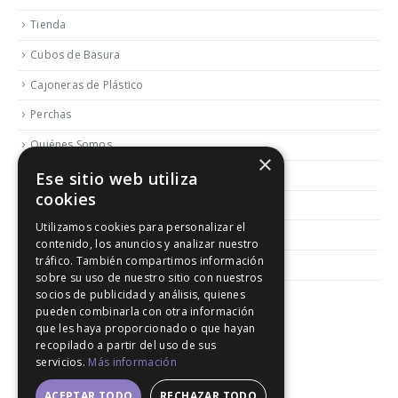
Tienda
Cubos de Basura
Cajoneras de Plástico
Perchas
Quiénes Somos
×
Contactar
Ese sitio web utiliza
cookies
Blog
Utilizamos cookies para personalizar el
Política de Reembolso y Devoluciones
contenido, los anuncios y analizar nuestro
tráfico. También compartimos información
Aviso Legal
sobre su uso de nuestro sitio con nuestros
socios de publicidad y análisis, quienes
pueden combinarla con otra información
que les haya proporcionado o que hayan
recopilado a partir del uso de sus
servicios.
Más información
© 2020. All Rights Reserved │ Developed LGM
ACEPTAR TODO
RECHAZAR TODO