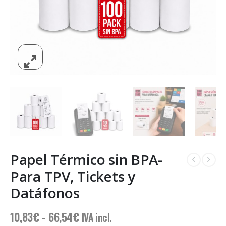
Papel Térmico sin BPA-
Para TPV, Tickets y
Datáfonos
Rango
10,83
€
-
66,54
€
IVA incl.