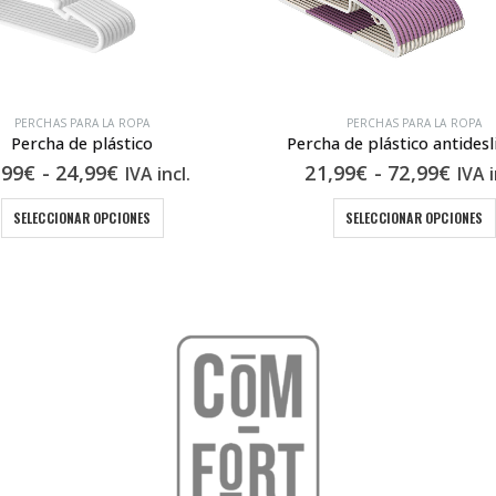
PERCHAS PARA LA ROPA
PERCHAS PARA LA ROPA
Percha de plástico
Percha de plástico antidesl
Rango
Ran
,99
€
-
24,99
€
21,99
€
-
72,99
€
IVA incl.
IVA i
de
de
Este producto tiene múltiples variantes. Las opciones se pueden elegir en la página de producto
Es
precios:
prec
SELECCIONAR OPCIONES
SELECCIONAR OPCIONES
desde
des
14,99€
21,9
hasta
hast
24,99€
72,9