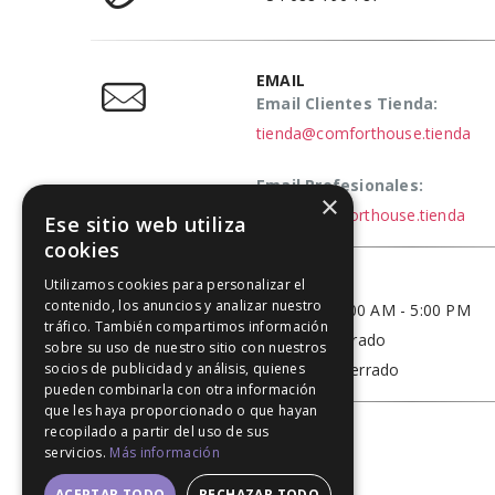
EMAIL
Email Clientes Tienda:
tienda@comforthouse.tienda
Email Profesionales:
×
elena@comforthouse.tienda
Ese sitio web utiliza
cookies
Utilizamos cookies para personalizar el
HORARIO
contenido, los anuncios y analizar nuestro
Lun - Vie / 9:00 AM - 5:00 PM
tráfico. También compartimos información
Sábado - Cerrado
sobre su uso de nuestro sitio con nuestros
Domingo - Cerrado
socios de publicidad y análisis, quienes
pueden combinarla con otra información
que les haya proporcionado o que hayan
recopilado a partir del uso de sus
servicios.
Más información
ACEPTAR TODO
RECHAZAR TODO