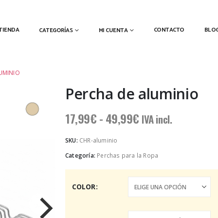
TIENDA
CONTACTO
BLO
CATEGORÍAS
MI CUENTA
UMINIO
Percha de aluminio
Rango
17,99
€
-
49,99
€
IVA incl.
de
precios:
SKU:
CHR-aluminio
desde
Categoría:
Perchas para la Ropa
17,99€
hasta
49,99€
COLOR