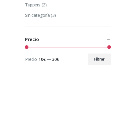
Tuppers
(2)
Sin categoría
(3)
Precio
Precio:
10€
—
30€
Filtrar
Precio
Precio
mínimo
máximo