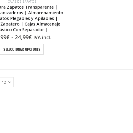
CAJAS DE ZAPATOS
ara Zapatos Transparente |
ganizadoras | Almacenamiento
atos Plegables y Apilables |
Zapatero | Cajas Almacenaje
lástico Con Separador |
Rango
,99
€
-
24,99
€
IVA incl.
de
precios:
Este
SELECCIONAR OPCIONES
desde
producto
19,99€
hasta
tiene
24,99€
múltiples
variantes.
Las
opciones
se
pueden
elegir
en