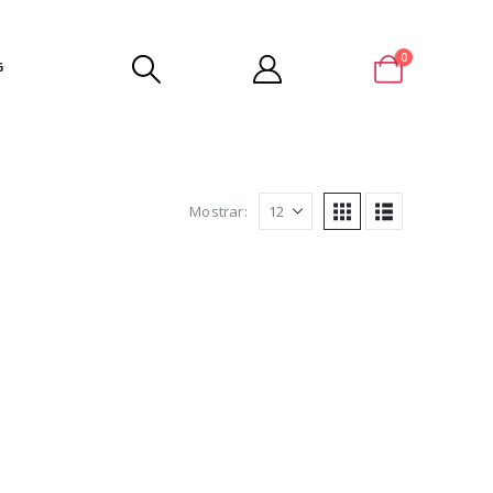
0
G
Mostrar: