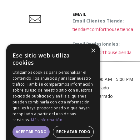
EMAIL
Email Clientes Tienda:
tienda@comforthouse.tienda
Email Profesionales:
×
elena@comforthouse.tienda
Ese sitio web utiliza
cookies
Utilizamos cookies para personalizar el
HORARIO
contenido, los anuncios y analizar nuestro
Lun - Vie / 9:00 AM - 5:00 PM
tráfico. También compartimos información
Sábado - Cerrado
sobre su uso de nuestro sitio con nuestros
Domingo - Cerrado
socios de publicidad y análisis, quienes
pueden combinarla con otra información
que les haya proporcionado o que hayan
recopilado a partir del uso de sus
servicios.
Más información
ACEPTAR TODO
RECHAZAR TODO