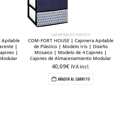
CAJONERAS DE PLÁSTICO
Apilable
COM-FORT HOUSE | Cajonera Apilable
COM-FOR
arente |
de Plástico | Modelo Iris | Diseño
de Plá
ajones |
Mosaico | Modelo de 4 Cajones |
Weng
 Modular
Cajones de Almacenamiento Modular
Cajone
40,69
€
IVA incl.
1
AÑADIR AL CARRITO