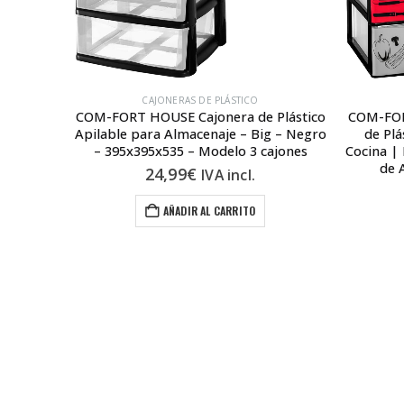
CAJONERAS DE PLÁSTICO
Apilable
COM-FORT HOUSE Cajonera de Plástico
COM-FOR
rente |
Apilable para Almacenaje – Big – Negro
de Plá
ajones |
– 395x395x535 – Modelo 3 cajones
Cocina |
Modular
de 
24,99
€
IVA incl.
l.
AÑADIR AL CARRITO
l
.