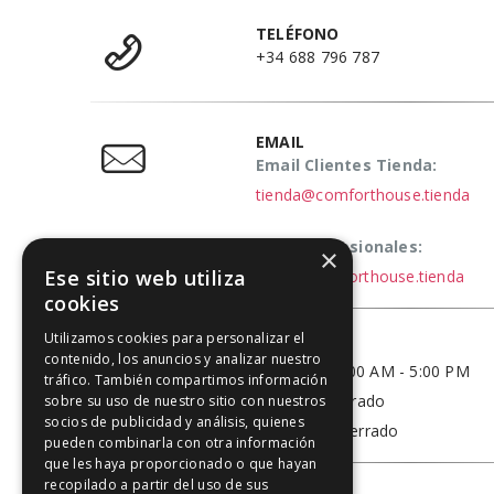
TELÉFONO
+34 688 796 787
EMAIL
Email Clientes Tienda:
tienda@comforthouse.tienda
Email Profesionales:
×
Ese sitio web utiliza
elena@comforthouse.tienda
cookies
Utilizamos cookies para personalizar el
HORARIO
contenido, los anuncios y analizar nuestro
Lun - Vie / 9:00 AM - 5:00 PM
tráfico. También compartimos información
Sábado - Cerrado
sobre su uso de nuestro sitio con nuestros
socios de publicidad y análisis, quienes
Domingo - Cerrado
pueden combinarla con otra información
que les haya proporcionado o que hayan
recopilado a partir del uso de sus