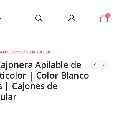
0
G
E ALMACENAMIENTO MODULAR
jonera Apilable de
ticolor | Color Blanco
s | Cajones de
ular