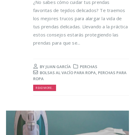
¿No sabes cómo cuidar tus prendas
favoritas de tejidos delicados? Te traemos
los mejores trucos para alargar la vida de
tus prendas delicadas. Llevando a la práctica
estos consejos estarás protegiendo las
prendas para que se...
Trucos para alargar la
Cómo reducir los
vida de tus prendas
desperdicios
delicadas
alimentarios y ahor
BY
JUAN GARCÍA
PERCHAS
al mismo tiempo
BOLSAS AL VACÍO PARA ROPA
,
PERCHAS PARA
osto, 2021
ROPA
16 agosto, 2021
5 razones de peso por
READ MORE...
las que merece la
Claves para el cuid
pena reciclar
de los pies en vera
lio, 2021
16 agosto, 2021
Ser más ecológica, 
cosas que puedes