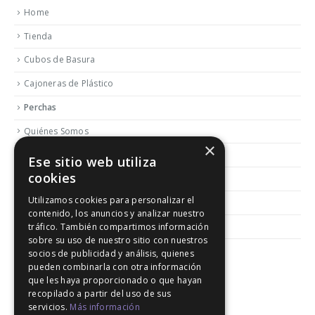
Home
Tienda
Cubos de Basura
Cajoneras de Plástico
Perchas
Quiénes Somos
×
Contactar
Ese sitio web utiliza
cookies
Blog
Utilizamos cookies para personalizar el
Política de Reembolso y Devoluciones
contenido, los anuncios y analizar nuestro
Aviso Legal
tráfico. También compartimos información
sobre su uso de nuestro sitio con nuestros
socios de publicidad y análisis, quienes
pueden combinarla con otra información
que les haya proporcionado o que hayan
recopilado a partir del uso de sus
servicios.
Más información