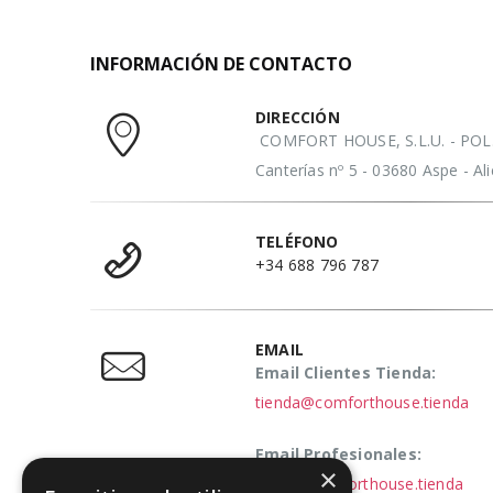
INFORMACIÓN DE CONTACTO
DIRECCIÓN
COMFORT HOUSE, S.L.U. - POL. 
Canterías nº 5 - 03680 Aspe - A
TELÉFONO
+34 688 796 787
EMAIL
Email Clientes Tienda:
tienda@comforthouse.tienda
Email Profesionales:
×
elena@comforthouse.tienda