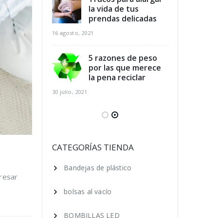
dicios
la vida de tus
des
arios y
prendas delicadas
ali
r al mismo
aho
16 agosto, 2021
tiempo
16 agosto, 2021
5 razones de peso
por las que merece
para el
la pena reciclar
Cla
 de los pies
cui
30 julio, 2021
ano
en 
16 agosto, 2021
 ecológica, 7
Ser
que puedes
cos
CATEGORÍAS TIENDA
ara lograrlo
hac
Bandejas de plástico
16 agosto, 2021
gresar
bolsas al vacío
BOMBILLAS LED