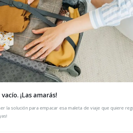
os
la vida de tus
desper
os y
prendas delicadas
aliment
 mismo
ahorra
16 agosto, 2021
tiempo
16 agosto, 2021
5 razones de peso
por las que merece
a el
la pena reciclar
Claves 
 los pies
cuidado
30 julio, 2021
en ver
16 agosto, 2021
ológica, 7
Ser más
 puedes
cosas 
 vacío. ¡Las amarás!
 lograrlo
hacer p
16 agosto, 2021
 ser la solución para empacar esa maleta de viaje que quiere re
yas!