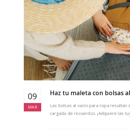
desperdici
alimentari
ahorrar al
tiempo
16 agosto, 2021
Claves par
cuidado de
en verano
16 agosto, 2021
Ser más ec
cosas que
Haz tu maleta con bolsas al
hacer para
09
16 agosto, 2021
Las bolsas al vacío para ropa resultan
MAR
cargada de recuerdos. ¡Adquiere las tu