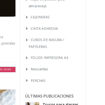
almacenaje
CAJONERAS
CINTA ADHESIVA
ra
CUBOS DE BASURA /
as prendas
PAPELERAS
FOLIOS IMPRESORA A4
Mascarillas
AD MORE...
PERCHAS
ÚLTIMAS PUBLICACIONES
educir los
Trucos para alargar
Cóm