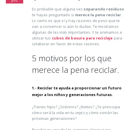
Es probable que alguna vez
separando residuos
te hayas preguntado si
merece la pena reciclar
.
Lo cierto es que sí y hay razones de peso que te
van a convencer si aún lo dudas. Te mostramos
algunas de las más importantes. Y te animamos a
utilizar tus
cubos de basura para reciclaje
para
colaborar en favor de estas razones.
Trucos para alargar la
Cómo reducir los
5 motivos por los que
vida de tus prendas
desperdicios
delicadas
alimentarios y ahor
merece la pena reciclar.
al mismo tiempo
osto, 2021
16 agosto, 2021
5 razones de peso por
1.- Reciclar te ayuda a proporcionar un futuro
las que merece la
Claves para el cuid
mejor a los niños y generaciones futuras.
pena reciclar
de los pies en vera
lio, 2021
16 agosto, 2021
¿Tienes hijos? ¿Sobrinos? ¿Nietos? ¿Te preocupa
cómo será la vida en tu vejez y cómo vivirán las
próximas generaciones?
Ser más ecológica, 
cosas que puedes
Reciclar es una de las acciones claves para