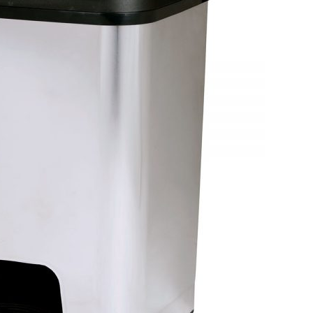
os
la vida de tus
desper
os y
prendas delicadas
aliment
 mismo
ahorra
16 agosto, 2021
tiempo
16 agosto, 2021
5 razones de peso
por las que merece
a el
la pena reciclar
Claves 
 los pies
cuidado
30 julio, 2021
en ver
16 agosto, 2021
ológica, 7
Ser más
 puedes
cosas 
 lograrlo
hacer p
16 agosto, 2021