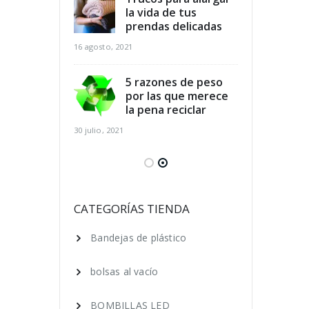
dicios
la vida de tus
des
arios y
prendas delicadas
ali
r al mismo
aho
16 agosto, 2021
tiempo
16 agosto, 2021
5 razones de peso
por las que merece
para el
la pena reciclar
Cla
 de los pies
cui
30 julio, 2021
ano
en 
16 agosto, 2021
 ecológica, 7
Ser
que puedes
cos
CATEGORÍAS TIENDA
ara lograrlo
hac
Bandejas de plástico
16 agosto, 2021
bolsas al vacío
BOMBILLAS LED