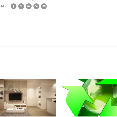
HARE:
N
!