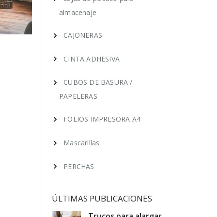
almacenaje
CAJONERAS
CINTA ADHESIVA
CUBOS DE BASURA /
PAPELERAS
FOLIOS IMPRESORA A4
Mascarillas
PERCHAS
ÚLTIMAS PUBLICACIONES
educir los
Trucos para alargar
Cóm