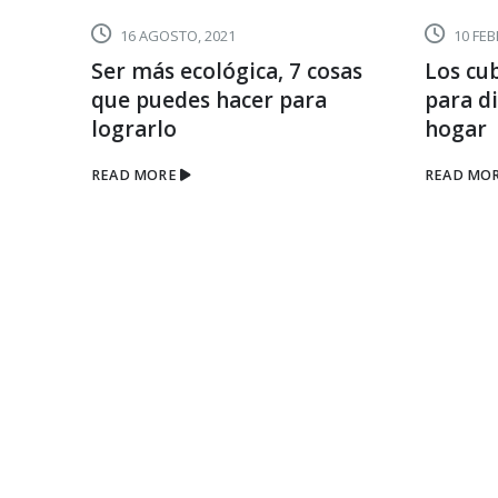
16 AGOSTO, 2021
10 FEB
Ser más ecológica, 7 cosas
Los cu
ios y
que puedes hacer para
para di
mpo
lograrlo
hogar
READ MORE
READ MO