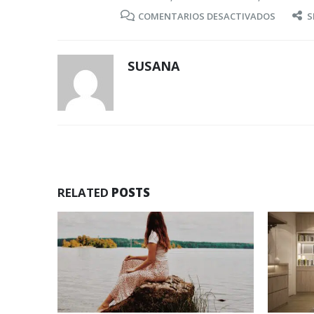
EN
COMENTARIOS DESACTIVADOS
S
¡UN
CUBO
SUSANA
DE
BASURA
TAMBIÉ
ORDENA
RELATED
POSTS