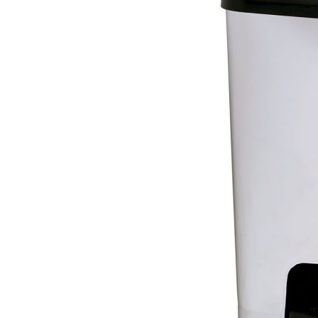
desperdici
alimentari
ahorrar al
tiempo
16 agosto, 2021
Claves par
cuidado de
en verano
16 agosto, 2021
Ser más ec
cosas que
hacer para
16 agosto, 2021