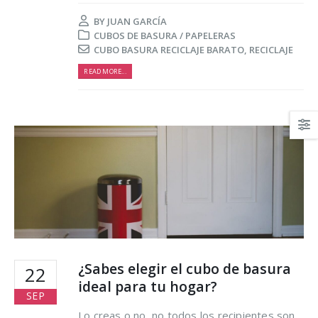
BY
JUAN GARCÍA
CUBOS DE BASURA / PAPELERAS
CUBO BASURA RECICLAJE BARATO
,
RECICLAJE
READ MORE...
¿Sabes elegir el cubo de basura
22
ideal para tu hogar?
SEP
Lo creas o no, no todos los recipientes son