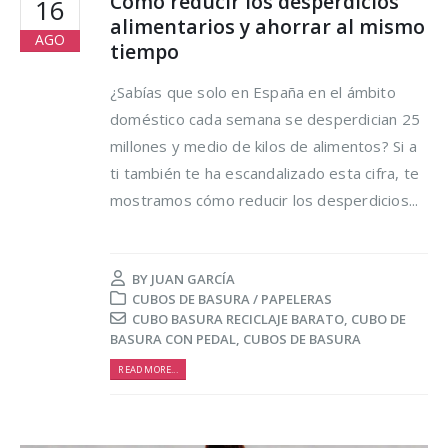
Cómo reducir los desperdicios
16
alimentarios y ahorrar al mismo
AGO
tiempo
¿Sabías que solo en España en el ámbito
doméstico cada semana se desperdician 25
millones y medio de kilos de alimentos? Si a
Trucos para alargar la
Cómo reducir los
ti también te ha escandalizado esta cifra, te
vida de tus prendas
desperdicios
mostramos cómo reducir los desperdicios...
delicadas
alimentarios y ahor
al mismo tiempo
osto, 2021
16 agosto, 2021
BY
JUAN GARCÍA
5 razones de peso por
CUBOS DE BASURA / PAPELERAS
las que merece la
Claves para el cuid
CUBO BASURA RECICLAJE BARATO
,
CUBO DE
pena reciclar
de los pies en vera
BASURA CON PEDAL
,
CUBOS DE BASURA
lio, 2021
16 agosto, 2021
READ MORE...
Ser más ecológica, 
cosas que puedes