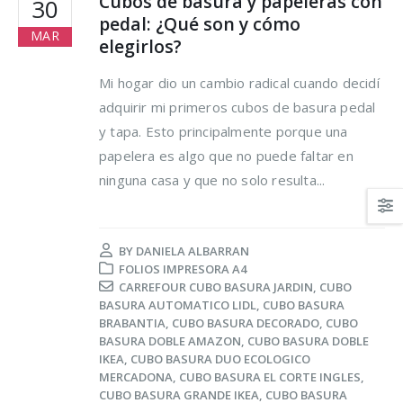
Cubos de basura y papeleras con
30
pedal: ¿Qué son y cómo
MAR
elegirlos?
Mi hogar dio un cambio radical cuando decidí
adquirir mi primeros cubos de basura pedal
y tapa. Esto principalmente porque una
Trucos para alargar la
Cómo reducir los
papelera es algo que no puede faltar en
vida de tus prendas
desperdicios
ninguna casa y que no solo resulta...
delicadas
alimentarios y ahor
al mismo tiempo
osto, 2021
16 agosto, 2021
BY
DANIELA ALBARRAN
5 razones de peso por
FOLIOS IMPRESORA A4
las que merece la
Claves para el cuid
CARREFOUR CUBO BASURA JARDIN
,
CUBO
pena reciclar
de los pies en vera
BASURA AUTOMATICO LIDL
,
CUBO BASURA
BRABANTIA
,
CUBO BASURA DECORADO
,
CUBO
lio, 2021
16 agosto, 2021
BASURA DOBLE AMAZON
,
CUBO BASURA DOBLE
IKEA
,
CUBO BASURA DUO ECOLOGICO
Ser más ecológica, 
MERCADONA
,
CUBO BASURA EL CORTE INGLES
,
cosas que puedes
CUBO BASURA GRANDE IKEA
,
CUBO BASURA