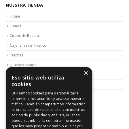
NUESTRA TIENDA
Home
Tienda
Cubos de Basura
Cajoneras de Plástico
Perchas
Quiénes Somos
×
Contactar
Ese sitio web utiliza
cookies
Blog
Utilizamos cookies para personalizar el
Política de Reembolso y Devoluciones
contenido, los anuncios y analizar nuestro
Aviso Legal
tráfico. También compartimos información
sobre su uso de nuestro sitio con nuestros
socios de publicidad y análisis, quienes
pueden combinarla con otra información
que les haya proporcionado o que hayan