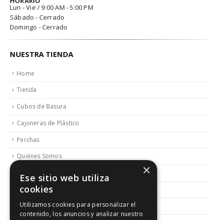
HORARIO
Lun - Vie / 9:00 AM - 5:00 PM
Sábado - Cerrado
Domingo - Cerrado
NUESTRA TIENDA
Home
Tienda
Cubos de Basura
Cajoneras de Plástico
Perchas
Quiénes Somos
×
Contactar
Ese sitio web utiliza
cookies
Blog
Utilizamos cookies para personalizar el
Política de Reembolso y Devoluciones
contenido, los anuncios y analizar nuestro