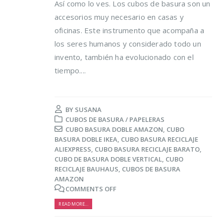
Así como lo ves. Los cubos de basura son un
accesorios muy necesario en casas y
oficinas. Este instrumento que acompaña a
los seres humanos y considerado todo un
invento, también ha evolucionado con el
tiempo....
Trucos para alargar la
Cómo reducir los
vida de tus prendas
desperdicios
delicadas
alimentarios y ahor
BY
SUSANA
al mismo tiempo
CUBOS DE BASURA / PAPELERAS
osto, 2021
CUBO BASURA DOBLE AMAZON
,
CUBO
16 agosto, 2021
BASURA DOBLE IKEA
,
CUBO BASURA RECICLAJE
5 razones de peso por
ALIEXPRESS
,
CUBO BASURA RECICLAJE BARATO
,
las que merece la
Claves para el cuid
CUBO DE BASURA DOBLE VERTICAL
,
CUBO
pena reciclar
de los pies en vera
RECICLAJE BAUHAUS
,
CUBOS DE BASURA
AMAZON
lio, 2021
16 agosto, 2021
COMMENTS OFF
Ser más ecológica, 
READ MORE...
cosas que puedes