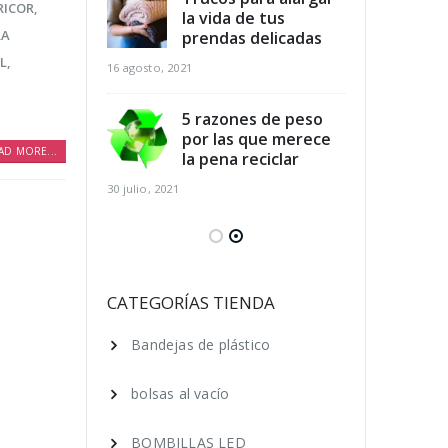
RICOR
,
dicios
la vida de tus
des
RA
arios y
prendas delicadas
ali
r al mismo
aho
L
,
16 agosto, 2021
tiempo
16 agosto, 2021
5 razones de peso
por las que merece
AD MORE...
para el
la pena reciclar
Cla
 de los pies
cui
30 julio, 2021
ano
en 
16 agosto, 2021
 ecológica, 7
Ser
que puedes
cos
CATEGORÍAS TIENDA
ara lograrlo
hac
Bandejas de plástico
16 agosto, 2021
bolsas al vacío
BOMBILLAS LED