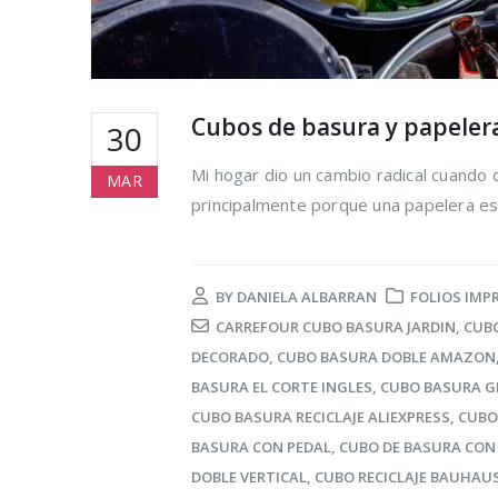
Cubos de basura y papelera
30
Mi hogar dio un cambio radical cuando 
MAR
principalmente porque una papelera es 
BY
DANIELA ALBARRAN
FOLIOS IMP
CARREFOUR CUBO BASURA JARDIN
,
CUB
DECORADO
,
CUBO BASURA DOBLE AMAZON
BASURA EL CORTE INGLES
,
CUBO BASURA G
CUBO BASURA RECICLAJE ALIEXPRESS
,
CUBO
BASURA CON PEDAL
,
CUBO DE BASURA CON
DOBLE VERTICAL
,
CUBO RECICLAJE BAUHAU
Cómo reduc