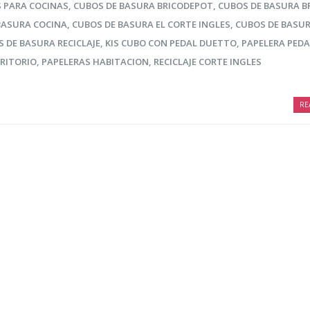
 PARA COCINAS
,
CUBOS DE BASURA BRICODEPOT
,
CUBOS DE BASURA B
os
la vida de tus
desper
BASURA COCINA
,
CUBOS DE BASURA EL CORTE INGLES
,
CUBOS DE BASU
os y
prendas delicadas
aliment
 mismo
ahorra
 DE BASURA RECICLAJE
,
KIS CUBO CON PEDAL DUETTO
,
PAPELERA PEDA
16 agosto, 2021
tiempo
CRITORIO
,
PAPELERAS HABITACION
,
RECICLAJE CORTE INGLES
16 agosto, 2021
5 razones de peso
por las que merece
RE
a el
la pena reciclar
Claves 
 los pies
cuidado
30 julio, 2021
en ver
16 agosto, 2021
ológica, 7
Ser más
 puedes
cosas 
 lograrlo
hacer p
16 agosto, 2021