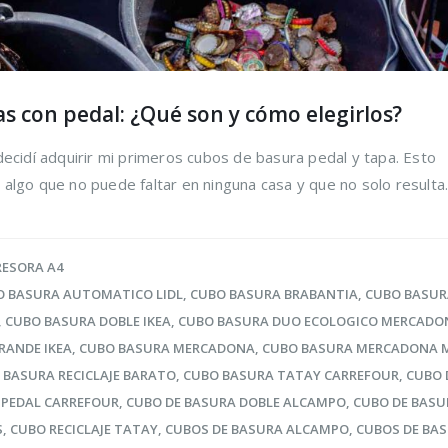
s con pedal: ¿Qué son y cómo elegirlos?
decidí adquirir mi primeros cubos de basura pedal y tapa. Esto
algo que no puede faltar en ninguna casa y que no solo resulta..
RESORA A4
O BASURA AUTOMATICO LIDL
,
CUBO BASURA BRABANTIA
,
CUBO BASUR
,
CUBO BASURA DOBLE IKEA
,
CUBO BASURA DUO ECOLOGICO MERCADO
RANDE IKEA
,
CUBO BASURA MERCADONA
,
CUBO BASURA MERCADONA 
 BASURA RECICLAJE BARATO
,
CUBO BASURA TATAY CARREFOUR
,
CUBO 
 PEDAL CARREFOUR
,
CUBO DE BASURA DOBLE ALCAMPO
,
CUBO DE BASU
S
,
CUBO RECICLAJE TATAY
,
CUBOS DE BASURA ALCAMPO
,
CUBOS DE BA
ir los
Trucos para alargar
Cómo r