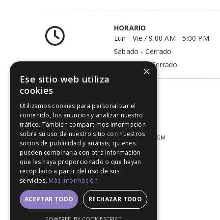
HORARIO
Lun - Vie / 9:00 AM - 5:00 PM
Sábado - Cerrado
Domingo - Cerrado
×
Ese sitio web utiliza
cookies
Utilizamos cookies para personalizar el
contenido, los anuncios y analizar nuestro
tráfico. También compartimos información
sobre su uso de nuestro sitio con nuestros
© 2020. All Rights Reserved │ Developed LGM
socios de publicidad y análisis, quienes
pueden combinarla con otra información
que les haya proporcionado o que hayan
recopilado a partir del uso de sus
servicios.
Más información
ACEPTAR TODO
RECHAZAR TODO
POWERED BY COOKIESCRIPT