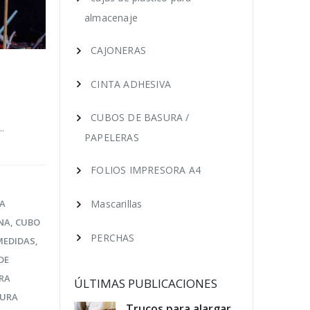
almacenaje
CAJONERAS
CINTA ADHESIVA
CUBOS DE BASURA /
.
PAPELERAS
FOLIOS IMPRESORA A4
A
Mascarillas
NA
,
CUBO
PERCHAS
MEDIDAS
,
DE
RA
ÚLTIMAS PUBLICACIONES
SURA
educir los
Trucos para alargar
Cóm