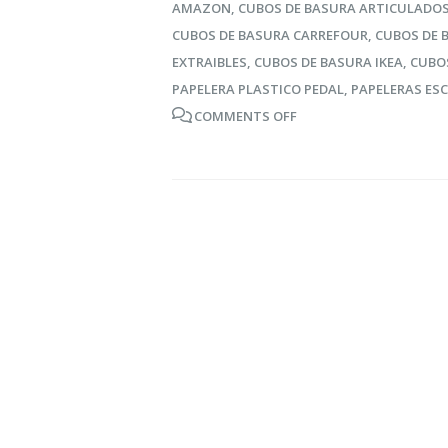
AMAZON
,
CUBOS DE BASURA ARTICULADOS
desperdici
CUBOS DE BASURA CARREFOUR
,
CUBOS DE 
alimentari
ahorrar al
EXTRAIBLES
,
CUBOS DE BASURA IKEA
,
CUBOS
tiempo
PAPELERA PLASTICO PEDAL
,
PAPELERAS ES
16 agosto, 2021
COMMENTS OFF
Claves par
cuidado de
en verano
16 agosto, 2021
Ser más ec
cosas que
hacer para
16 agosto, 2021