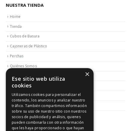
NUESTRA TIENDA
Home
Tienda
Cubos de Basura
Cajoneras de Plástico
Perchas
Quiénes Somos
×
Contactar
Ese sitio web utiliza
cookies
Blog
Utilizamos cookies para personalizar el
Política de Reembolso y Devoluciones
contenido, los anuncios y analizar nuestro
Aviso Legal
tráfico. También compartimos información
sobre su uso de nuestro sitio con nuestros
socios de publicidad y análisis, quienes
pueden combinarla con otra información
que les haya proporcionado o que hayan