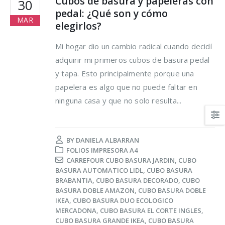
Cubos de basura y papeleras con
30
pedal: ¿Qué son y cómo
MAR
elegirlos?
Mi hogar dio un cambio radical cuando decidí
adquirir mi primeros cubos de basura pedal
y tapa. Esto principalmente porque una
Trucos para alargar la
Cómo reducir los
papelera es algo que no puede faltar en
vida de tus prendas
desperdicios
ninguna casa y que no solo resulta...
delicadas
alimentarios y ahor
al mismo tiempo
osto, 2021
16 agosto, 2021
BY
DANIELA ALBARRAN
5 razones de peso por
FOLIOS IMPRESORA A4
las que merece la
Claves para el cuid
CARREFOUR CUBO BASURA JARDIN
,
CUBO
pena reciclar
de los pies en vera
BASURA AUTOMATICO LIDL
,
CUBO BASURA
BRABANTIA
,
CUBO BASURA DECORADO
,
CUBO
lio, 2021
16 agosto, 2021
BASURA DOBLE AMAZON
,
CUBO BASURA DOBLE
IKEA
,
CUBO BASURA DUO ECOLOGICO
Ser más ecológica, 
MERCADONA
,
CUBO BASURA EL CORTE INGLES
,
cosas que puedes
CUBO BASURA GRANDE IKEA
,
CUBO BASURA