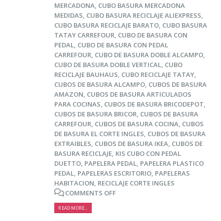
hacer para lograrlo
MERCADONA
,
CUBO BASURA MERCADONA
MEDIDAS
,
CUBO BASURA RECICLAJE ALIEXPRESS
,
16 agosto, 2021
CUBO BASURA RECICLAJE BARATO
,
CUBO BASURA
TATAY CARREFOUR
,
CUBO DE BASURA CON
PEDAL
,
CUBO DE BASURA CON PEDAL
CARREFOUR
,
CUBO DE BASURA DOBLE ALCAMPO
,
CUBO DE BASURA DOBLE VERTICAL
,
CUBO
RECICLAJE BAUHAUS
,
CUBO RECICLAJE TATAY
,
CUBOS DE BASURA ALCAMPO
,
CUBOS DE BASURA
AMAZON
,
CUBOS DE BASURA ARTICULADOS
PARA COCINAS
,
CUBOS DE BASURA BRICODEPOT
,
CUBOS DE BASURA BRICOR
,
CUBOS DE BASURA
CARREFOUR
,
CUBOS DE BASURA COCINA
,
CUBOS
DE BASURA EL CORTE INGLES
,
CUBOS DE BASURA
EXTRAIBLES
,
CUBOS DE BASURA IKEA
,
CUBOS DE
BASURA RECICLAJE
,
KIS CUBO CON PEDAL
DUETTO
,
PAPELERA PEDAL
,
PAPELERA PLASTICO
PEDAL
,
PAPELERAS ESCRITORIO
,
PAPELERAS
HABITACION
,
RECICLAJE CORTE INGLES
COMMENTS OFF
READ MORE...