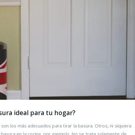
os
la vida de tus
desper
os y
prendas delicadas
aliment
 mismo
ahorra
16 agosto, 2021
tiempo
16 agosto, 2021
5 razones de peso
por las que merece
a el
la pena reciclar
Claves 
 los pies
cuidado
30 julio, 2021
en ver
16 agosto, 2021
ológica, 7
Ser más
 puedes
cosas 
 lograrlo
hacer p
16 agosto, 2021
sura ideal para tu hogar?
 son los más adecuados para tirar la basura. Otros, ni siquiera
basura en la cocina, por ejemplo. No se trata solamente de...