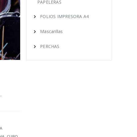
.
A
NA
,
CUBO