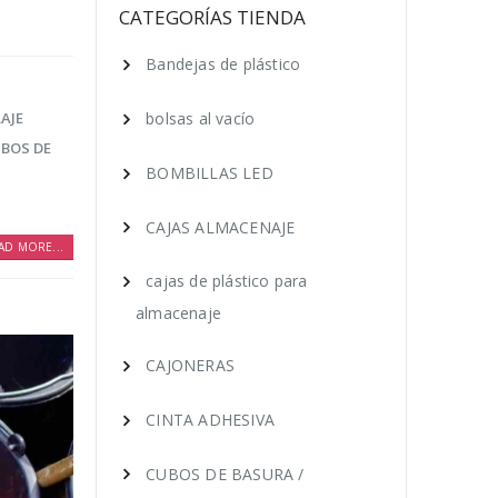
CAJAS ALMACENAJE
cajas de plástico para
AJE
almacenaje
BOS DE
CAJONERAS
CINTA ADHESIVA
AD MORE...
CUBOS DE BASURA /
PAPELERAS
FOLIOS IMPRESORA A4
Mascarillas
PERCHAS