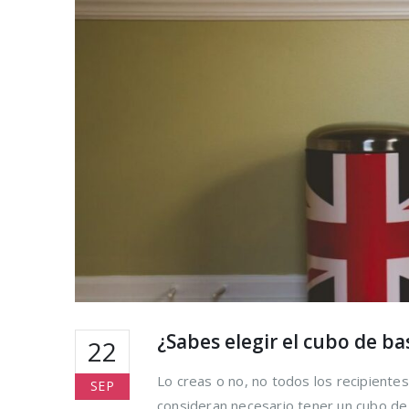
desperdici
alimentari
ahorrar al
tiempo
16 agosto, 2021
Claves par
cuidado de
en verano
16 agosto, 2021
Ser más ec
cosas que
hacer para
16 agosto, 2021
¿Sabes elegir el cubo de ba
22
Lo creas o no, no todos los recipientes
SEP
consideran necesario tener un cubo de 