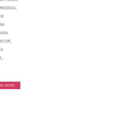
MEDIDAS
,
DE
RA
SURA
RICOR
,
RA
L
,
AD MORE...