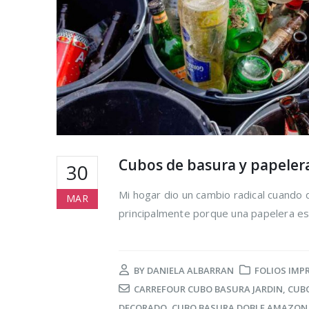
Cubos de basura y papelera
30
Mi hogar dio un cambio radical cuando 
MAR
principalmente porque una papelera es 
BY
DANIELA ALBARRAN
FOLIOS IMP
CARREFOUR CUBO BASURA JARDIN
,
CUB
DECORADO
,
CUBO BASURA DOBLE AMAZON