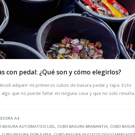
s con pedal: ¿Qué son y cómo elegirlos?
decidí adquirir mi primeros cubos de basura pedal y tapa. Esto
algo que no puede faltar en ninguna casa y que no solo resulta..
RESORA A4
O BASURA AUTOMATICO LIDL
,
CUBO BASURA BRABANTIA
,
CUBO BASUR
,
CUBO BASURA DOBLE IKEA
,
CUBO BASURA DUO ECOLOGICO MERCADO