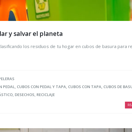
ar y salvar el planeta
clasificando los residuos de tu hogar en cubos de basura para rec
PELERAS
N PEDAL
,
CUBOS CON PEDAL Y TAPA
,
CUBOS CON TAPA
,
CUBOS DE BAS
ÁSTICO
,
DESECHOS
,
RECICLAJE
RE
ir los
Trucos para alargar
Cómo r