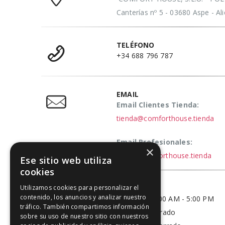
Canterías nº 5 - 03680 Aspe - A
TELÉFONO
+34 688 796 787
EMAIL
Email Clientes Tienda:
tienda@comforthouse.tienda
Email Profesionales:
×
elena@comforthouse.tienda
Ese sitio web utiliza
cookies
HORARIO
Utilizamos cookies para personalizar el
contenido, los anuncios y analizar nuestro
Lun - Vie / 9:00 AM - 5:00 PM
tráfico. También compartimos información
Sábado - Cerrado
sobre su uso de nuestro sitio con nuestros