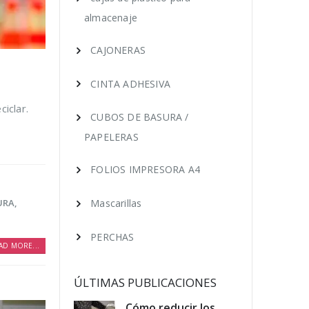
almacenaje
CAJONERAS
CINTA ADHESIVA
iclar.
CUBOS DE BASURA /
PAPELERAS
FOLIOS IMPRESORA A4
URA
,
Mascarillas
PERCHAS
AD MORE...
ÚLTIMAS PUBLICACIONES
educir los
Trucos para alargar
Cóm