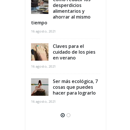
 de tus
desperdicios
la 
s delicadas
alimentarios y
pre
ahorrar al mismo
16 agosto, 2021
tiempo
16 agosto, 2021
nes de peso
5 r
s que merece
por
 reciclar
Claves para el
la 
cuidado de los pies
30 julio, 2021
en verano
16 agosto, 2021
Ser más ecológica, 7
cosas que puedes
hacer para lograrlo
16 agosto, 2021