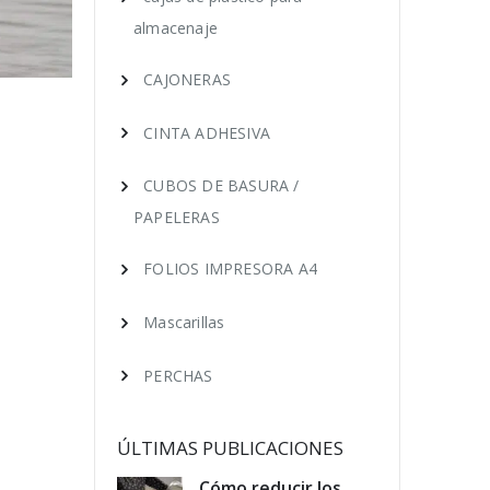
almacenaje
CAJONERAS
CINTA ADHESIVA
CUBOS DE BASURA /
PAPELERAS
FOLIOS IMPRESORA A4
Mascarillas
PERCHAS
ÚLTIMAS PUBLICACIONES
para alargar
Cómo reducir los
Tru