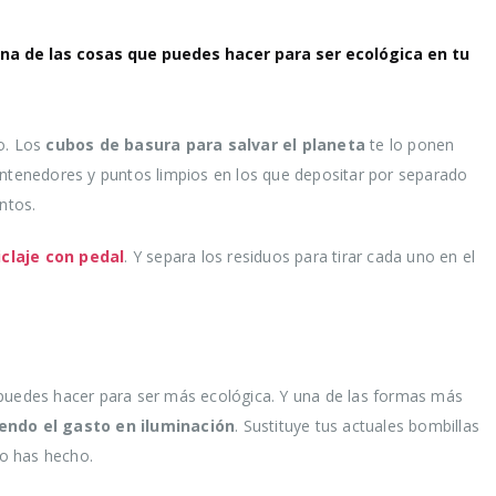
desperdicios
la vida
alimentarios y
prenda
 una de las cosas que puedes hacer para ser ecológica en tu
ahorrar al mismo
16 agosto, 2021
tiempo
16 agosto, 2021
5 razo
lo. Los
cubos de basura para salvar el planeta
te lo ponen
por la
ontenedores y puntos limpios en los que depositar por separado
Claves para el
la pena
cuidado de los pies
ntos.
30 julio, 2021
en verano
16 agosto, 2021
claje con pedal
. Y separa los residuos para tirar cada uno en el
Ser más ecológica, 7
cosas que puedes
hacer para lograrlo
16 agosto, 2021
 puedes hacer para ser más ecológica. Y una de las formas más
endo el gasto en iluminación
. Sustituye tus actuales bombillas
lo has hecho.