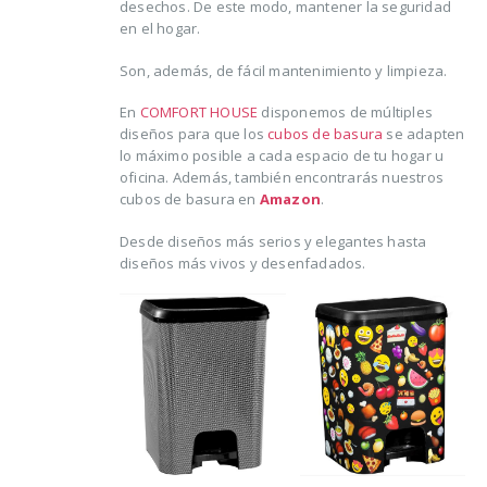
desechos. De este modo, mantener la seguridad
en el hogar.
Son, además, de fácil mantenimiento y limpieza.
En
COMFORT HOUSE
disponemos de múltiples
diseños para que los
cubos de basura
se adapten
lo máximo posible a cada espacio de tu hogar u
oficina. Además, también encontrarás nuestros
cubos de basura en
Amazon
.
Desde diseños más serios y elegantes hasta
diseños más vivos y desenfadados.