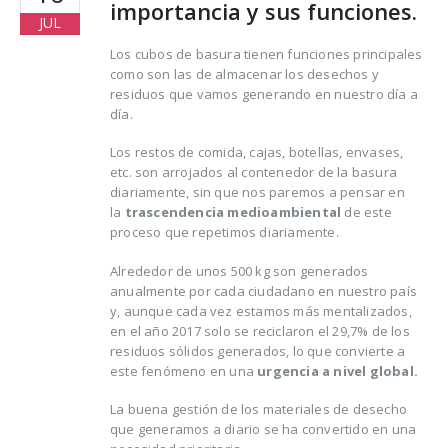
importancia y sus funciones.
JUL
Los cubos de basura tienen funciones principales
como son las de almacenar los desechos y
residuos que vamos generando en nuestro día a
día.
Los restos de comida, cajas, botellas, envases,
Trucos para alargar la
Cómo reducir los
etc. son arrojados al contenedor de la basura
vida de tus prendas
desperdicios
diariamente, sin que nos paremos a pensar en
delicadas
alimentarios y ahor
la
trascendencia medioambiental
de este
al mismo tiempo
proceso que repetimos diariamente.
osto, 2021
16 agosto, 2021
Alrededor de unos 500 kg son generados
anualmente por cada ciudadano en nuestro país
5 razones de peso por
y, aunque cada vez estamos más mentalizados,
las que merece la
Claves para el cuid
en el año 2017 solo se reciclaron el 29,7% de los
pena reciclar
de los pies en vera
residuos sólidos generados, lo que convierte a
lio, 2021
16 agosto, 2021
este fenómeno en una
urgencia a nivel
global.
La buena gestión de los materiales de desecho
Ser más ecológica, 
que generamos a diario se ha convertido en una
cosas que puedes