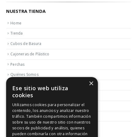
NUESTRA TIENDA
Home
Tienda
Cubos de Basura
Cajoneras de Plástico
Perchas
Quiénes Somos
×
Contactar
Ese sitio web utiliza
cookies
Blog
Utilizamos cookies para personalizar el
Política de Reembolso y Devoluciones
contenido, los anuncios y analizar nuestro
Aviso Legal
tráfico. También compartimos información
sobre su uso de nuestro sitio con nuestros
socios de publicidad y análisis, quienes
pueden combinarla con otra información