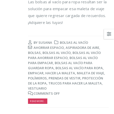
Las bolsas al vacío para ropa resultan ser la
solución para empacar esa maleta de viaje
que quiere regresar cargada de recuerdos.
¡Adquiere las tuyas!
BY
SUSANA
BOLSAS AL VACÍO
Trucos para alargar la
Cómo reducir los
AHORRAR ESPACIO
,
ASPIRADORA DE AIRE
,
vida de tus prendas
desperdicios
BOLSAS
,
BOLSAS AL VACÍO
,
BOLSAS AL VACÍO
delicadas
alimentarios y ahor
PARA AHORRAR ESPACIO
,
BOLSAS AL VACÍO
al mismo tiempo
osto, 2021
PARA EMPACAR
,
BOLSAS AL VACÍO PARA
16 agosto, 2021
GUARDAR ROPA
,
BOLSAS AL VACÍO PARA ROPA
,
EMPACAR
,
HACER LA MALETA
,
MALETA DE VIAJE
,
5 razones de peso por
POLÍMEROS
,
PRENDAS DE VESTIR
,
PROTECCIÓN
las que merece la
Claves para el cuid
DE LA ROPA
,
TRUCOS PARA HACER LA MALETA
,
pena reciclar
de los pies en vera
VESTUARIO
lio, 2021
16 agosto, 2021
COMMENTS OFF
READ MORE...
Ser más ecológica, 
cosas que puedes