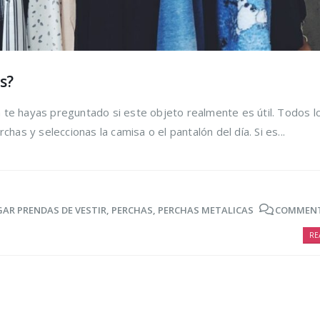
s?
te hayas preguntado si este objeto realmente es útil. Todos l
chas y seleccionas la camisa o el pantalón del día. Si es...
AR PRENDAS DE VESTIR
,
PERCHAS
,
PERCHAS METALICAS
COMMENT
RE
ir los
Trucos para alargar
Cómo r