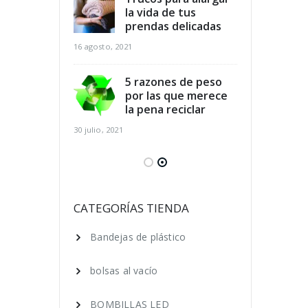
dicios
la vida de tus
des
arios y
prendas delicadas
ali
r al mismo
aho
16 agosto, 2021
tiempo
16 agosto, 2021
5 razones de peso
por las que merece
para el
la pena reciclar
Cla
 de los pies
cui
30 julio, 2021
ano
en 
16 agosto, 2021
 ecológica, 7
Ser
que puedes
cos
CATEGORÍAS TIENDA
ara lograrlo
hac
Bandejas de plástico
16 agosto, 2021
bolsas al vacío
BOMBILLAS LED