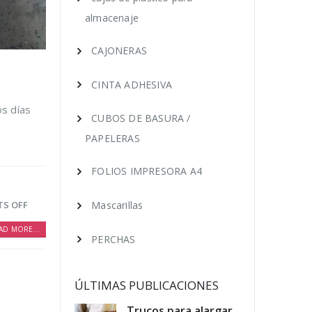
almacenaje
CAJONERAS
CINTA ADHESIVA
os días
CUBOS DE BASURA /
PAPELERAS
FOLIOS IMPRESORA A4
S OFF
Mascarillas
AD MORE...
PERCHAS
ÚLTIMAS PUBLICACIONES
educir los
Trucos para alargar
Cóm