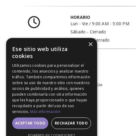
HORARIO
Lun - Vie / 9:00 AM - 5:00 PM
Sábado - Cerrado
Domingo - Cerrado
×
Ese sitio web utiliza
cookies
Utilizamos cookies para personalizar el
contenido, los anuncios y analizar nuestro
tráfico. También compartimos información
sobre su uso de nuestro sitio con nuestros
© 2020. All Rights Reserved │ Developed LGM
socios de publicidad y análisis, quienes
pueden combinarla con otra información
que les haya proporcionado o que hayan
recopilado a partir del uso de sus
servicios.
Más información
ACEPTAR TODO
RECHAZAR TODO
POWERED BY COOKIESCRIPT