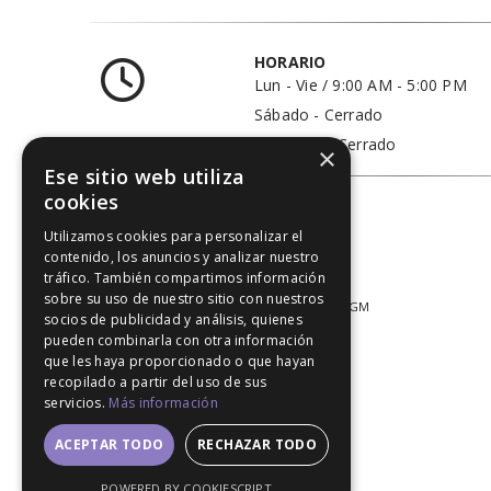
HORARIO
Lun - Vie / 9:00 AM - 5:00 PM
Sábado - Cerrado
Domingo - Cerrado
×
Ese sitio web utiliza
cookies
Utilizamos cookies para personalizar el
contenido, los anuncios y analizar nuestro
tráfico. También compartimos información
sobre su uso de nuestro sitio con nuestros
© 2020. All Rights Reserved │ Developed LGM
socios de publicidad y análisis, quienes
pueden combinarla con otra información
que les haya proporcionado o que hayan
recopilado a partir del uso de sus
servicios.
Más información
ACEPTAR TODO
RECHAZAR TODO
POWERED BY COOKIESCRIPT