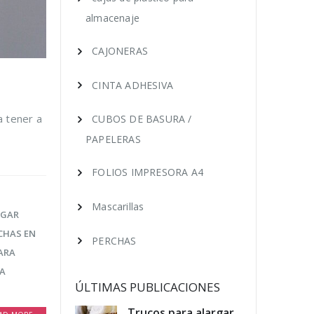
almacenaje
CAJONERAS
CINTA ADHESIVA
a tener a
CUBOS DE BASURA /
PAPELERAS
FOLIOS IMPRESORA A4
Mascarillas
LGAR
CHAS EN
PERCHAS
ARA
RA
ÚLTIMAS PUBLICACIONES
educir los
Trucos para alargar
Cóm