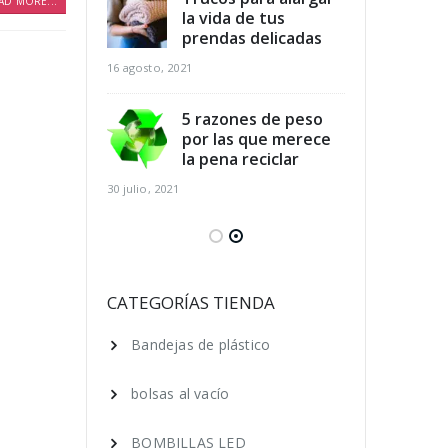
AD MORE...
dicios
la vida de tus
des
arios y
prendas delicadas
ali
r al mismo
aho
16 agosto, 2021
tiempo
16 agosto, 2021
5 razones de peso
por las que merece
para el
la pena reciclar
Cla
 de los pies
cui
30 julio, 2021
ano
en 
16 agosto, 2021
 ecológica, 7
Ser
que puedes
cos
CATEGORÍAS TIENDA
ara lograrlo
hac
Bandejas de plástico
16 agosto, 2021
bolsas al vacío
BOMBILLAS LED