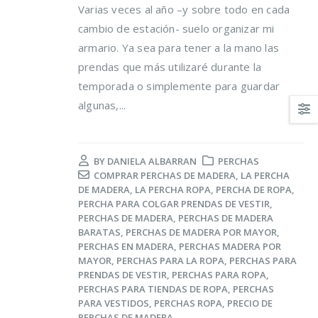
Varias veces al año –y sobre todo en cada
cambio de estación- suelo organizar mi
armario. Ya sea para tener a la mano las
prendas que más utilizaré durante la
temporada o simplemente para guardar
algunas,...
Trucos para alargar la
Cómo reducir los
vida de tus prendas
desperdicios
delicadas
alimentarios y ahor
BY
DANIELA ALBARRAN
PERCHAS
al mismo tiempo
osto, 2021
COMPRAR PERCHAS DE MADERA
,
LA PERCHA
16 agosto, 2021
DE MADERA
,
LA PERCHA ROPA
,
PERCHA DE ROPA
,
PERCHA PARA COLGAR PRENDAS DE VESTIR
,
5 razones de peso por
PERCHAS DE MADERA
,
PERCHAS DE MADERA
las que merece la
Claves para el cuid
BARATAS
,
PERCHAS DE MADERA POR MAYOR
,
pena reciclar
de los pies en vera
PERCHAS EN MADERA
,
PERCHAS MADERA POR
lio, 2021
16 agosto, 2021
MAYOR
,
PERCHAS PARA LA ROPA
,
PERCHAS PARA
PRENDAS DE VESTIR
,
PERCHAS PARA ROPA
,
PERCHAS PARA TIENDAS DE ROPA
,
PERCHAS
Ser más ecológica, 
PARA VESTIDOS
,
PERCHAS ROPA
,
PRECIO DE
cosas que puedes
PERCHAS DE MADERA