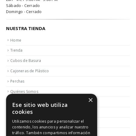
Sábado - Cerrado
Domingo - Cerrado
NUESTRA TIENDA
Home
Tienda
Cubos de Basura
Cajoneras de Plástico
Perchas
Quiénes Somos
×
Contactar
Ese sitio web utiliza
cookies
Blog
Utilizamos cookies para personalizar el
Política de Reembolso y Devoluciones
contenido, los anuncios y analizar nuestro
Aviso Legal
tráfico. También compartimos información