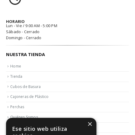
HORARIO
Lun - Vie / 9:00 AM - 5:00 PM
Sábado - Cerrado
Domingo - Cerrado
NUESTRA TIENDA
Home
Tienda
Cubos de Basura
Cajoneras de Plástico
Perchas
Quiénes Somos
×
Contactar
Ese sitio web utiliza