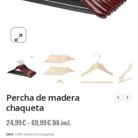
Percha de madera
chaqueta
Rango
24,99
€
-
69,99
€
IVA incl.
de
precios:
SKU:
CHR-madera-chaqueta