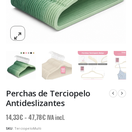
Perchas de Terciopelo
Antideslizantes
Rango
14,33
€
-
47,78
€
IVA incl.
de
precios:
SKU:
TerciopeloMulti