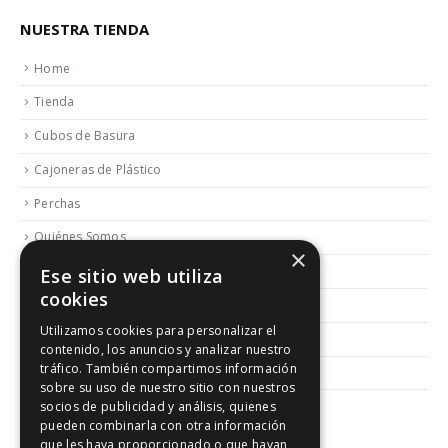
NUESTRA TIENDA
Home
Tienda
Cubos de Basura
Cajoneras de Plástico
Perchas
Quiénes Somos
×
Contactar
Ese sitio web utiliza
cookies
Blog
Utilizamos cookies para personalizar el
Política de Reembolso y Devoluciones
contenido, los anuncios y analizar nuestro
tráfico. También compartimos información
Aviso Legal
sobre su uso de nuestro sitio con nuestros
socios de publicidad y análisis, quienes
pueden combinarla con otra información
que les haya proporcionado o que hayan