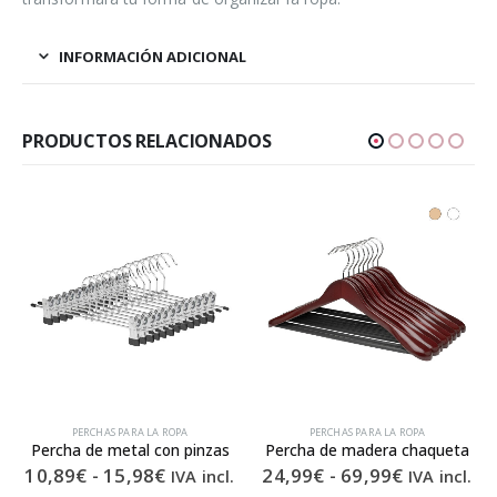
INFORMACIÓN ADICIONAL
PRODUCTOS RELACIONADOS
PERCHAS PARA LA ROPA
PERCHAS PARA LA ROPA
Percha de metal con pinzas
Percha de madera chaqueta
Rango
Rango
10,89
€
-
15,98
€
24,99
€
-
69,99
€
IVA incl.
IVA incl.
de
de