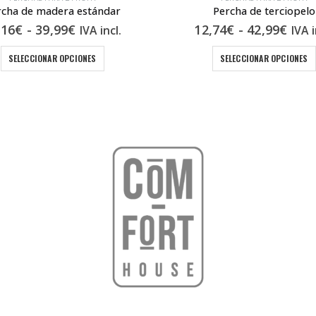
rcha de madera estándar
Percha de terciopelo
Rango
Ran
,16
€
-
39,99
€
12,74
€
-
42,99
€
IVA incl.
IVA i
de
de
Este producto tiene múltiples variantes. Las opciones se pueden elegir en la página de producto
Es
precios:
prec
SELECCIONAR OPCIONES
SELECCIONAR OPCIONES
desde
des
13,16€
12,7
hasta
hast
39,99€
42,9