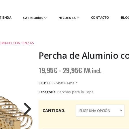
TIENDA
CONTACTO
BLO
CATEGORÍAS
MI CUENTA
UMINIO CON PINZAS
Percha de Aluminio co
Rango
19,95
€
-
29,95
€
IVA incl.
de
precios:
SKU:
CHR-74984D-main
desde
Categoría:
Perchas para la Ropa
19,95€
hasta
29,95€
CANTIDAD