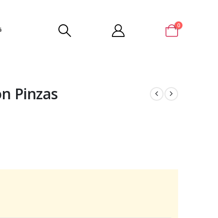
0
G
n Pinzas