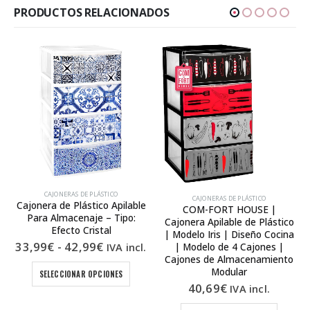
PRODUCTOS RELACIONADOS
CAJONERAS DE PLÁSTICO
CAJONERAS DE PLÁSTICO
Cajonera de Plástico Apilable
COM-FORT HOUSE |
Para Almacenaje – Tipo:
Cajonera Apilable de Plástico
Efecto Cristal
| Modelo Iris | Diseño Cocina
Rango
33,99
€
-
42,99
€
IVA incl.
| Modelo de 4 Cajones |
de
Cajones de Almacenamiento
Este producto tiene múltiples variantes. Las opciones se pueden elegir en la página de producto
precios:
Modular
SELECCIONAR OPCIONES
desde
40,69
€
IVA incl.
33,99€
hasta