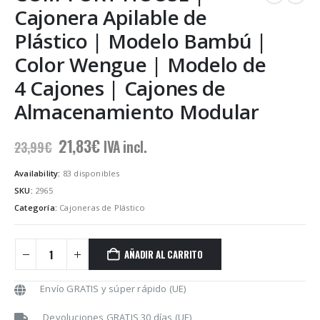
Cajonera Apilable de
Plástico | Modelo Bambú |
Color Wengue | Modelo de
4 Cajones | Cajones de
Almacenamiento Modular
El
El
21,83
€
IVA incl.
23,99
€
precio
precio
original
actual
Availability:
83 disponibles
era:
es:
SKU:
2965
23,99€.
21,83€.
Categoría:
Cajoneras de Plástico
AÑADIR AL CARRITO
Envío GRATIS y súper rápido (UE)
Devoluciones GRATIS 30 días (UE)