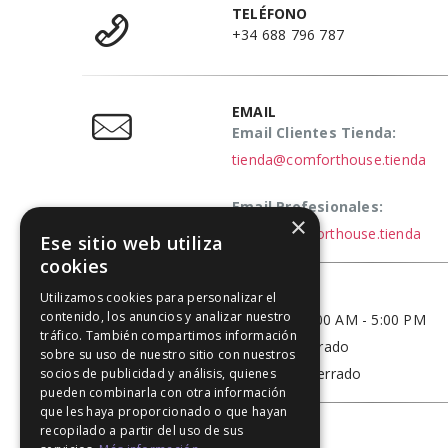
TELÉFONO
+34 688 796 787
EMAIL
Email Clientes Tienda:
tienda@comforthouse.tienda
Email Profesionales:
×
elena@comforthouse.tienda
Ese sitio web utiliza
cookies
Utilizamos cookies para personalizar el
HORARIO
contenido, los anuncios y analizar nuestro
Lun - Vie / 9:00 AM - 5:00 PM
tráfico. También compartimos información
Sábado - Cerrado
sobre su uso de nuestro sitio con nuestros
Domingo - Cerrado
socios de publicidad y análisis, quienes
pueden combinarla con otra información
que les haya proporcionado o que hayan
recopilado a partir del uso de sus