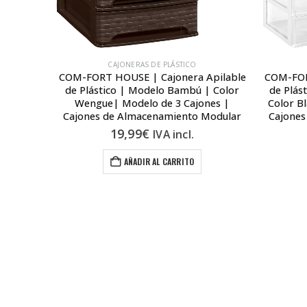
CAJONERAS DE PLÁSTICO
Apilable
COM-FORT HOUSE | Cajonera Apilable
COM-FOR
r | Color
de Plástico | Modelo Bambú | Color
de Plás
| Cajones
Wengue| Modelo de 3 Cajones |
Color B
lar
Cajones de Almacenamiento Modular
Cajones
19,99
€
IVA incl.
AÑADIR AL CARRITO