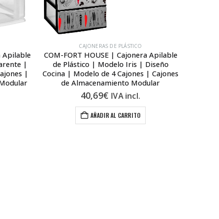
CAJONERAS DE PLÁSTICO
Apilable
COM-FORT HOUSE | Cajonera Apilable
COM-FOR
arente |
de Plástico | Modelo Iris | Diseño
de Plá
ajones |
Cocina | Modelo de 4 Cajones | Cajones
Color B
 Modular
de Almacenamiento Modular
Cajone
40,69
€
IVA incl.
1
AÑADIR AL CARRITO