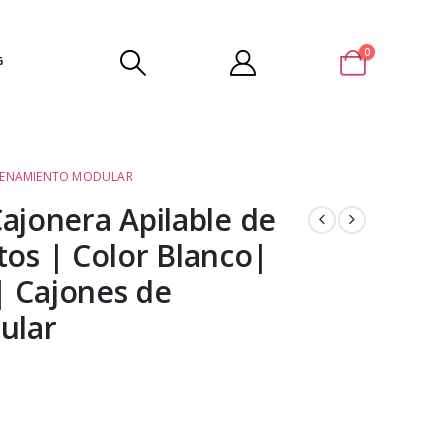
0
G
ACENAMIENTO MODULAR
jonera Apilable de
tos | Color Blanco|
| Cajones de
ular