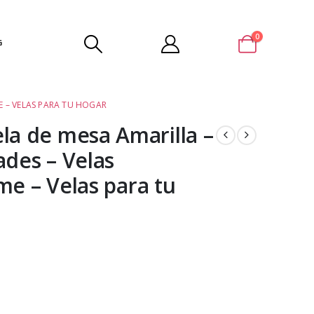
0
G
E – VELAS PARA TU HOGAR
a de mesa Amarilla –
ades – Velas
me – Velas para tu