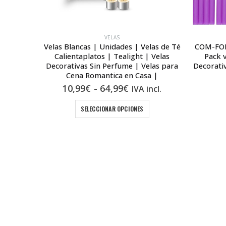
VELAS
a Roja –
Velas Blancas | Unidades | Velas de Té
COM-FORT
 Velas
Calientaplatos | Tealight | Velas
Pack v
s para tu
Decorativas Sin Perfume | Velas para
Decorativ
Cena Romantica en Casa |
Rango
10,99
€
-
64,99
€
IVA incl.
de
Este producto tiene múltiples variantes. Las opciones se pueden elegir en la página de producto
precios:
SELECCIONAR OPCIONES
desde
10,99€
hasta
64,99€