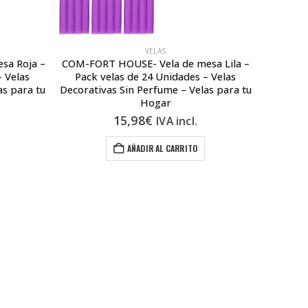
VELAS
sa Roja –
COM-FORT HOUSE- Vela de mesa Lila –
COM-
– Velas
Pack velas de 24 Unidades – Velas
Amarill
as para tu
Decorativas Sin Perfume – Velas para tu
Velas D
Hogar
15,98
€
IVA incl.
AÑADIR AL CARRITO