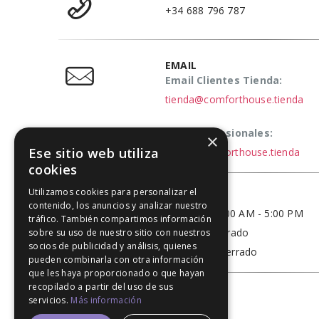
+34 688 796 787
EMAIL
Email Clientes Tienda:
tienda@comforthouse.tienda
Email Profesionales:
×
Ese sitio web utiliza
elena@comforthouse.tienda
cookies
Utilizamos cookies para personalizar el
HORARIO
contenido, los anuncios y analizar nuestro
Lun - Vie / 9:00 AM - 5:00 PM
tráfico. También compartimos información
Sábado - Cerrado
sobre su uso de nuestro sitio con nuestros
socios de publicidad y análisis, quienes
Domingo - Cerrado
pueden combinarla con otra información
que les haya proporcionado o que hayan
recopilado a partir del uso de sus
servicios.
Más información