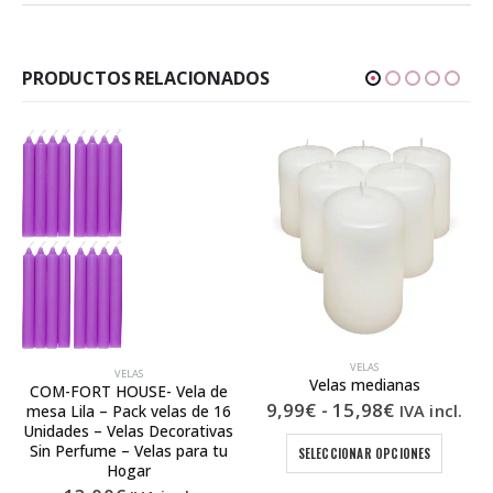
PRODUCTOS RELACIONADOS
VELAS
VELAS
Velas medianas
COM-FORT HOUSE- Vela de
Rango
9,99
€
-
15,98
€
IVA incl.
mesa Lila – Pack velas de 16
de
Unidades – Velas Decorativas
Este producto tiene múltiples variantes. Las opciones se pueden elegir en la pá
precios:
Sin Perfume – Velas para tu
SELECCIONAR OPCIONES
desde
Hogar
9,99€