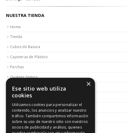
NUESTRA TIENDA
Home
Tienda
Cubos de Basura
Cajoneras de Plástico
Perchas
Quiénes Somos
×
Contactar
Ese sitio web utiliza
cookies
Blog
Utilizamos cookies para personalizar el
Política de Reembolso y Devoluciones
contenido, los anuncios y analizar nuestro
tráfico. También compartimos información
Aviso Legal
sobre su uso de nuestro sitio con nuestros
socios de publicidad y análisis, quienes
pueden combinarla con otra información