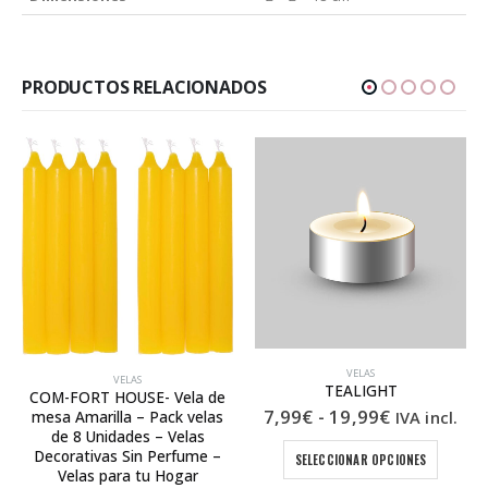
PRODUCTOS RELACIONADOS
VELAS
VELAS
TEALIGHT
COM-FORT HOUSE- Vela de
Rango
7,99
€
-
19,99
€
IVA incl.
mesa Amarilla – Pack velas
de
de 8 Unidades – Velas
Este producto tiene múltiples variantes. Las opciones se pueden elegir en la pá
precios:
Decorativas Sin Perfume –
SELECCIONAR OPCIONES
desde
Velas para tu Hogar
7,99€