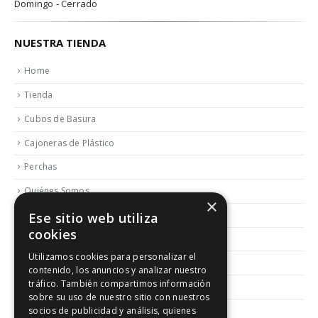
Domingo - Cerrado
NUESTRA TIENDA
Home
Tienda
Cubos de Basura
Cajoneras de Plástico
Perchas
Quiénes Somos
×
Contactar
Ese sitio web utiliza
cookies
Blog
Utilizamos cookies para personalizar el
Política de Reembolso y Devoluciones
contenido, los anuncios y analizar nuestro
tráfico. También compartimos información
Aviso Legal
sobre su uso de nuestro sitio con nuestros
socios de publicidad y análisis, quienes