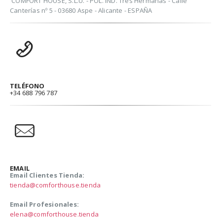
COMFORT HOUSE, S.L.U. - POL. IND. Tres Hermanas - Calle
Canterías nº 5 - 03680 Aspe - Alicante - ESPAÑA
TELÉFONO
+34 688 796 787
EMAIL
Email Clientes Tienda:
tienda@comforthouse.tienda
Email Profesionales:
elena@comforthouse.tienda