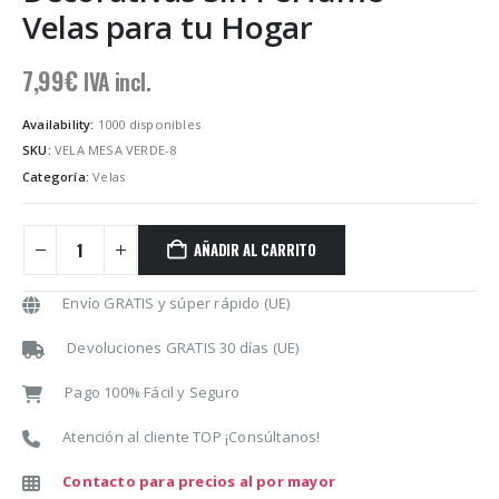
Velas para tu Hogar
7,99
€
IVA incl.
Availability:
1000 disponibles
SKU:
VELA MESA VERDE-8
Categoría:
Velas
AÑADIR AL CARRITO
Envío GRATIS y súper rápido (UE)
Devoluciones GRATIS 30 días (UE)
Pago 100% Fácil y Seguro
Atención al cliente TOP ¡Consúltanos!
Contacto para precios al por mayor