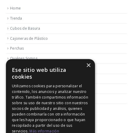
Home
Tienda
Cubos de Basura
Cajoneras de Plástico
Perchas
Quiénes Somos
×
Contactar
Ese sitio web utiliza
cookies
Blog
Utilizamos cookies para personalizar el
Política de Reembolso y Devoluciones
contenido, los anuncios y analizar nuestro
tráfico. También compartimos información
Aviso Legal
sobre su uso de nuestro sitio con nuestros
socios de publicidad y análisis, quienes
pueden combinarla con otra información
que les haya proporcionado o que hayan
recopilado a partir del uso de sus
servicios.
Más información