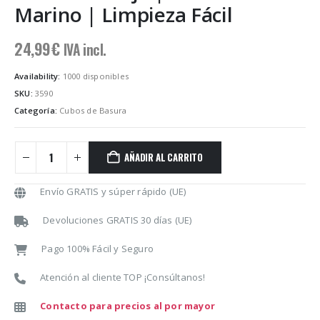
Marino | Limpieza Fácil
24,99
€
IVA incl.
Availability:
1000 disponibles
SKU:
3590
Categoría:
Cubos de Basura
AÑADIR AL CARRITO
Envío GRATIS y súper rápido (UE)
Devoluciones GRATIS 30 días (UE)
Pago 100% Fácil y Seguro
Atención al cliente TOP ¡Consúltanos!
Contacto para precios al por mayor