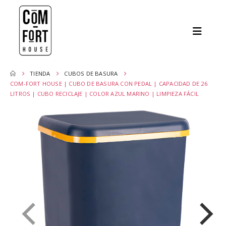
TIENDA
CUBOS DE BASURA
COM-FORT HOUSE | CUBO DE BASURA CON PEDAL | CAPACIDAD DE 26
LITROS | CUBO RECICLAJE | COLOR AZUL MARINO | LIMPIEZA FÁCIL