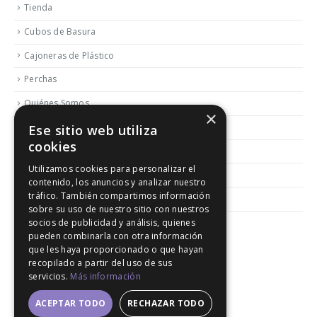
Tienda
Cubos de Basura
Cajoneras de Plástico
Perchas
Quiénes Somos
×
Contactar
Ese sitio web utiliza
cookies
Blog
Utilizamos cookies para personalizar el
Política de Reembolso y Devoluciones
contenido, los anuncios y analizar nuestro
tráfico. También compartimos información
Aviso Legal
sobre su uso de nuestro sitio con nuestros
socios de publicidad y análisis, quienes
pueden combinarla con otra información
que les haya proporcionado o que hayan
recopilado a partir del uso de sus
servicios.
Más información
© 2020. All Rights Reserved │ Developed LGM
ACEPTAR TODO
RECHAZAR TODO