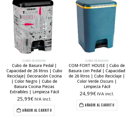
CUBOS DE BASURA
CUBOS DE BASURA
Cubo de Basura Pedal |
COM-FORT HOUSE | Cubo de
Capacidad de 26 litros | Cubo
Basura con Pedal | Capacidad
Reciclaje| Decoración Cocina
de 26 litros | Cubo Reciclaje |
| Color Negro | Cubo de
Color Verde Oscuro |
Basura Cocina Piezas
Limpieza Fácil
Extraíbles | Limpieza Fácil
24,99
€
IVA incl.
25,99
€
IVA incl.
opciones se pueden elegir en la página de producto
AÑADIR AL CARRITO
AÑADIR AL CARRITO