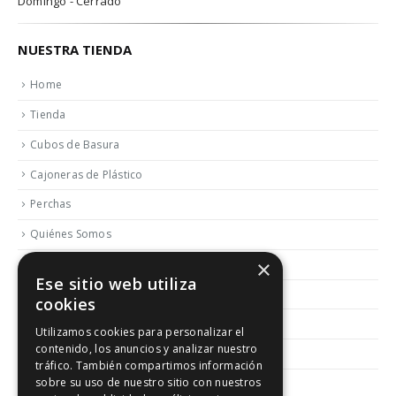
Domingo - Cerrado
NUESTRA TIENDA
Home
Tienda
Cubos de Basura
Cajoneras de Plástico
Perchas
Quiénes Somos
×
Contactar
Ese sitio web utiliza
Blog
cookies
Política de Reembolso y Devoluciones
Utilizamos cookies para personalizar el
contenido, los anuncios y analizar nuestro
Aviso Legal
tráfico. También compartimos información
sobre su uso de nuestro sitio con nuestros