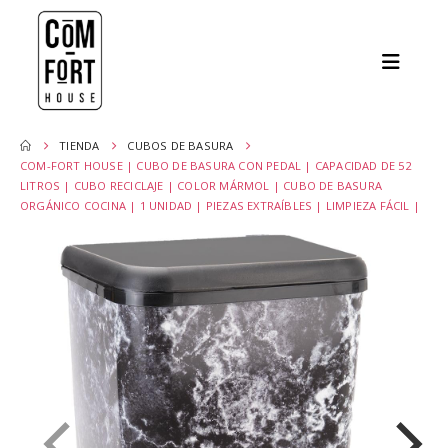
TIENDA
CUBOS DE BASURA
COM-FORT HOUSE | CUBO DE BASURA CON PEDAL | CAPACIDAD DE 52
LITROS | CUBO RECICLAJE | COLOR MÁRMOL | CUBO DE BASURA
ORGÁNICO COCINA | 1 UNIDAD | PIEZAS EXTRAÍBLES | LIMPIEZA FÁCIL |