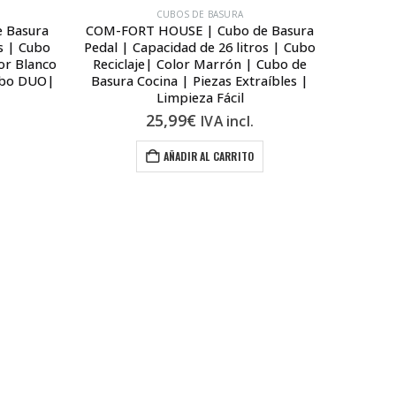
CUBOS DE BASURA
 Basura
COM-FORT HOUSE | Cubo de Basura
COM-FO
os | Cubo
Pedal | Capacidad de 26 litros | Cubo
Pedal |
lor Blanco
Reciclaje| Color Marrón | Cubo de
Recicla
ubo DUO|
Basura Cocina | Piezas Extraíbles |
Negro |
Limpieza Fácil
25,99
€
IVA incl.
AÑADIR AL CARRITO