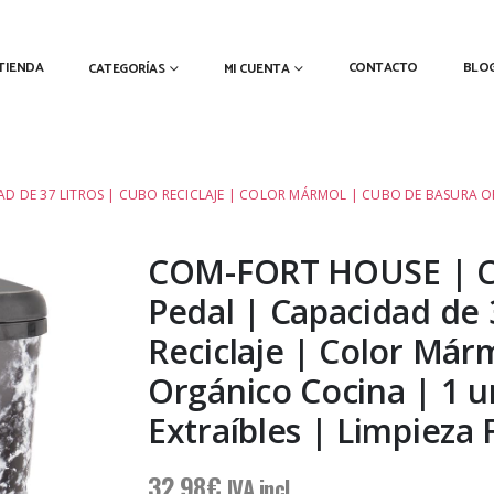
TIENDA
CONTACTO
BLO
CATEGORÍAS
MI CUENTA
 DE 37 LITROS | CUBO RECICLAJE | COLOR MÁRMOL | CUBO DE BASURA ORG
COM-FORT HOUSE | C
Pedal | Capacidad de 3
Reciclaje | Color Már
Orgánico Cocina | 1 u
Extraíbles | Limpieza F
32,98
€
IVA incl.