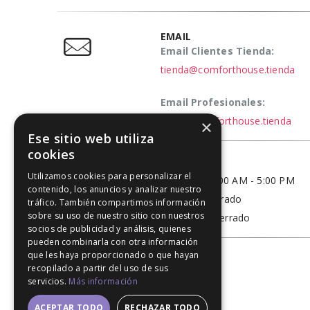
EMAIL
Email Clientes Tienda:
tienda@comforthouse.tienda
Email Profesionales:
elena@comforthouse.tienda
×
Ese sitio web utiliza
cookies
HORARIO
Utilizamos cookies para personalizar el
Lun - Vie / 9:00 AM - 5:00 PM
contenido, los anuncios y analizar nuestro
Sábado - Cerrado
tráfico. También compartimos información
sobre su uso de nuestro sitio con nuestros
Domingo - Cerrado
socios de publicidad y análisis, quienes
pueden combinarla con otra información
que les haya proporcionado o que hayan
recopilado a partir del uso de sus
servicios.
Más información
ACEPTAR TODO
RECHAZAR TODO