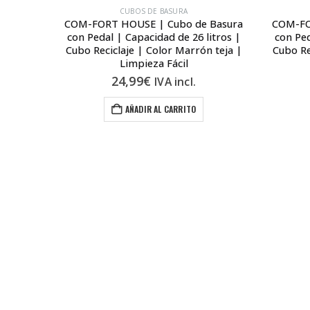
CUBOS DE BASURA
 Basura
COM-FORT HOUSE | Cubo de Basura
COM-FO
itros |
con Pedal | Capacidad de 26 litros |
con Ped
getales |
Cubo Reciclaje | Color Marrón teja |
Cubo Re
ina | 1
Limpieza Fácil
Limpieza
24,99
€
IVA incl.
AÑADIR AL CARRITO