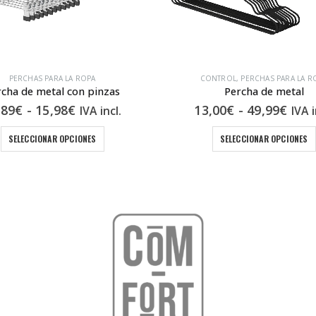
PERCHAS PARA LA ROPA
CONTROL
,
PERCHAS PARA LA R
rcha de metal con pinzas
Percha de metal
Rango
Ran
,89
€
-
15,98
€
13,00
€
-
49,99
€
IVA incl.
IVA i
de
de
Este producto tiene múltiples variantes. Las opciones se pueden elegir en la página de producto
Es
precios:
prec
SELECCIONAR OPCIONES
SELECCIONAR OPCIONES
desde
des
10,89€
13,0
hasta
hast
15,98€
49,9