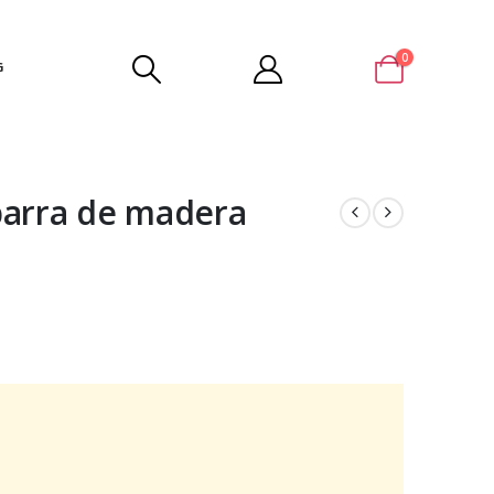
0
G
barra de madera