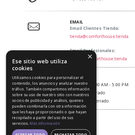
EMAIL
Email Clientes Tienda:
tienda@comforthouse.tienda
Email Profesionales:
×
elena@comforthouse.tienda
Ese sitio web utiliza
cookies
Utilizamos cookies para personalizar el
HORARIO
contenido, los anuncios y analizar nuestro
Lun - Vie / 9:00 AM - 5:00 PM
tráfico. También compartimos información
Sábado - Cerrado
sobre su uso de nuestro sitio con nuestros
Domingo - Cerrado
socios de publicidad y análisis, quienes
pueden combinarla con otra información
que les haya proporcionado o que hayan
recopilado a partir del uso de sus
servicios.
Más información
ACEPTAR TODO
RECHAZAR TODO