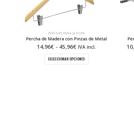
PERCHAS PARA LA ROPA
Percha de Madera con Pinzas de Metal
Pe
o
Rango
14,96
€
-
45,96
€
10
ncl.
IVA incl.
de
ducto tiene múltiples variantes. Las opciones se pueden elegir en la página de producto
Este producto tiene múltiples variantes. Las opciones se pueden elegir en la página de producto
os:
precios:
SELECCIONAR OPCIONES
e
desde
4€
14,96€
a
hasta
9€
45,96€