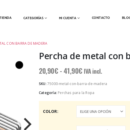
TIENDA
CONTACTO
BLO
CATEGORÍAS
MI CUENTA
TAL CON BARRA DE MADERA
Percha de metal con 
Rango
20,90
€
-
41,90
€
IVA incl.
de
precios:
SKU:
75000-metal-con-barra-de-madera
desde
Categoría:
Perchas para la Ropa
20,90€
hasta
41,90€
COLOR