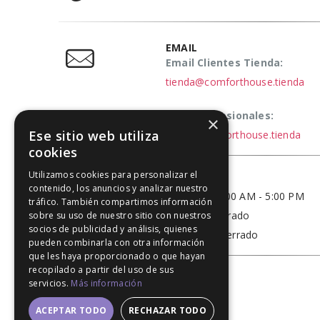
EMAIL
Email Clientes Tienda:
tienda@comforthouse.tienda
Email Profesionales:
×
Ese sitio web utiliza
elena@comforthouse.tienda
cookies
Utilizamos cookies para personalizar el
HORARIO
contenido, los anuncios y analizar nuestro
Lun - Vie / 9:00 AM - 5:00 PM
tráfico. También compartimos información
Sábado - Cerrado
sobre su uso de nuestro sitio con nuestros
socios de publicidad y análisis, quienes
Domingo - Cerrado
pueden combinarla con otra información
que les haya proporcionado o que hayan
recopilado a partir del uso de sus
servicios.
Más información
ACEPTAR TODO
RECHAZAR TODO