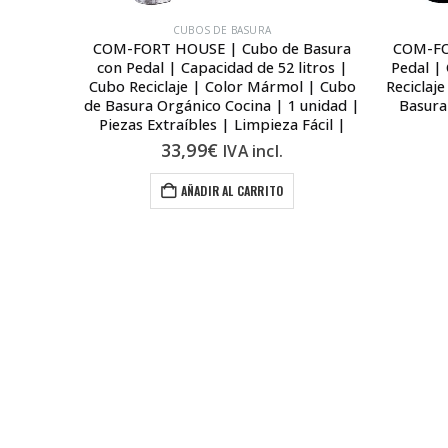
CUBOS DE BASURA
 Basura
COM-FORT HOUSE | Cubo de Basura
COM-FO
itros |
con Pedal | Capacidad de 52 litros |
Pedal | 
Marino |
Cubo Reciclaje | Color Mármol | Cubo
Reciclaj
de Basura Orgánico Cocina | 1 unidad |
Basura
Piezas Extraíbles | Limpieza Fácil |
33,99
€
IVA incl.
AÑADIR AL CARRITO