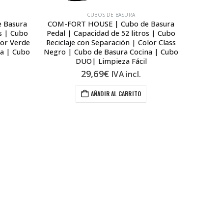
CUBOS DE BASURA
 Basura
COM-FORT HOUSE | Cubo de Basura
COM-FO
os | Cubo
Pedal | Capacidad de 52 litros | Cubo
Pedal |
lor Verde
Reciclaje con Separación | Color Class
Reciclaj
na | Cubo
Negro | Cubo de Basura Cocina | Cubo
| Cubo 
DUO| Limpieza Fácil
29,69
€
IVA incl.
AÑADIR AL CARRITO