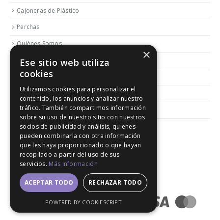
Cajoneras de Plástico
Perchas
Quiénes Somos
×
Contactar
Ese sitio web utiliza
cookies
Blog
Utilizamos cookies para personalizar el
Política de Reembolso y Devoluciones
contenido, los anuncios y analizar nuestro
tráfico. También compartimos información
Aviso Legal
sobre su uso de nuestro sitio con nuestros
socios de publicidad y análisis, quienes
pueden combinarla con otra información
que les haya proporcionado o que hayan
recopilado a partir del uso de sus
servicios.
Más información
© 2020. All Rights Reserved │ Developed LGM
ACEPTAR TODO
RECHAZAR TODO
POWERED BY COOKIESCRIPT