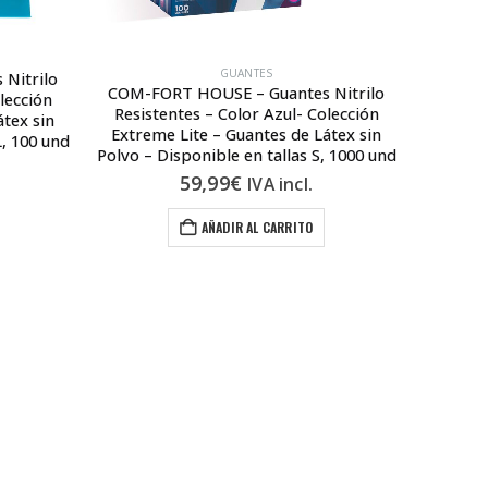
GUANTES
Nitrilo
COM-FORT HOUSE – Guantes Nitrilo
COM-FO
lección
Resistentes – Color Azul- Colección
desech
átex sin
Extreme Lite – Guantes de Látex sin
Dermolit
L, 100 und
Polvo – Disponible en tallas S, 1000 und
– Dis
59,99
€
IVA incl.
AÑADIR AL CARRITO