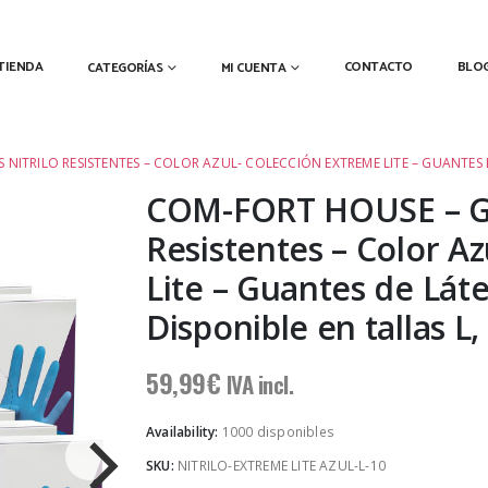
TIENDA
CONTACTO
BLO
CATEGORÍAS
MI CUENTA
NITRILO RESISTENTES – COLOR AZUL- COLECCIÓN EXTREME LITE – GUANTES D
COM-FORT HOUSE – Gu
Resistentes – Color A
Lite – Guantes de Láte
Disponible en tallas L
59,99
€
IVA incl.
Availability:
1000 disponibles
SKU:
NITRILO-EXTREME LITE AZUL-L-10