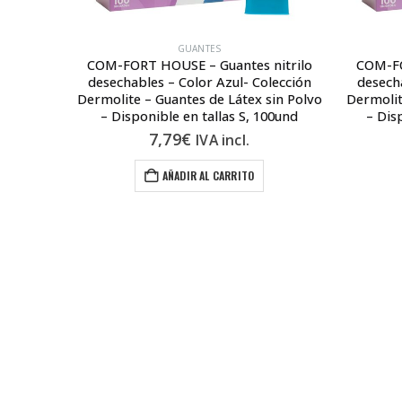
GUANTES
nitrilo
COM-FORT HOUSE – Guantes nitrilo
COM-FO
lección
desechables – Color Azul- Colección
desecha
 Polvo –
Dermolite – Guantes de Látex sin Polvo
Dermolit
0und
– Disponible en tallas S, 100und
– Dis
7,79
€
IVA incl.
AÑADIR AL CARRITO