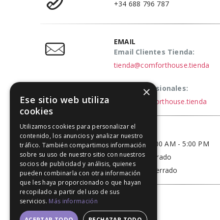
+34 688 796 787
EMAIL
Email Clientes Tienda:
tienda@comforthouse.tienda
Email Profesionales:
×
Ese sitio web utiliza
elena@comforthouse.tienda
cookies
Utilizamos cookies para personalizar el
HORARIO
contenido, los anuncios y analizar nuestro
Lun - Vie / 9:00 AM - 5:00 PM
tráfico. También compartimos información
sobre su uso de nuestro sitio con nuestros
Sábado - Cerrado
socios de publicidad y análisis, quienes
Domingo - Cerrado
pueden combinarla con otra información
que les haya proporcionado o que hayan
recopilado a partir del uso de sus
servicios.
Más información
ACEPTAR TODO
RECHAZAR TODO