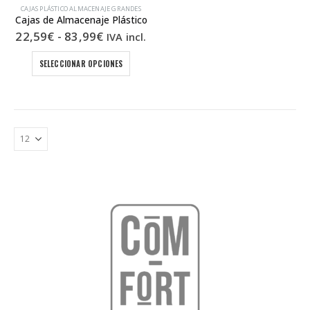
CAJAS PLÁSTICO ALMACENAJE GRANDES
Cajas de Almacenaje Plástico
Rango
22,59
€
-
83,99
€
IVA incl.
de
precios:
Este
SELECCIONAR OPCIONES
desde
producto
22,59€
tiene
hasta
múltiples
83,99€
variantes.
Las
opciones
se
pueden
elegir
en
la
página
de
producto