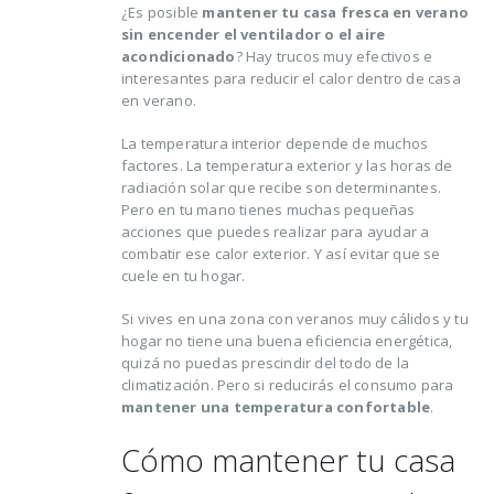
¿Es posible
mantener tu casa fresca en verano
sin encender el ventilador o el aire
acondicionado
? Hay trucos muy efectivos e
interesantes para reducir el calor dentro de casa
en verano.
La temperatura interior depende de muchos
factores. La temperatura exterior y las horas de
radiación solar que recibe son determinantes.
Trucos para alargar la
Cómo reducir los
Pero en tu mano tienes muchas pequeñas
vida de tus prendas
desperdicios
acciones que puedes realizar para ayudar a
delicadas
alimentarios y ahor
combatir ese calor exterior. Y así evitar que se
al mismo tiempo
osto, 2021
cuele en tu hogar.
16 agosto, 2021
Si vives en una zona con veranos muy cálidos y tu
5 razones de peso por
hogar no tiene una buena eficiencia energética,
las que merece la
Claves para el cuid
quizá no puedas prescindir del todo de la
pena reciclar
de los pies en vera
climatización. Pero si reducirás el consumo para
lio, 2021
16 agosto, 2021
mantener una temperatura confortable
.
Cómo mantener tu casa
Ser más ecológica, 
cosas que puedes