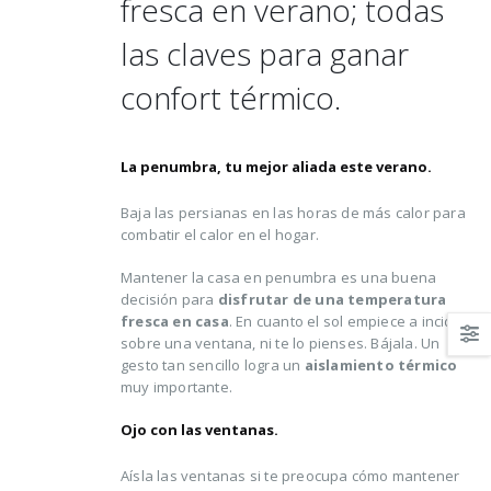
fresca en verano; todas
hacer para lograrlo
16 agosto, 2021
las claves para ganar
confort térmico.
La penumbra, tu mejor aliada este verano.
Baja las persianas en las horas de más calor para
combatir el calor en el hogar.
Mantener la casa en penumbra es una buena
decisión para
disfrutar de una temperatura
fresca en casa
. En cuanto el sol empiece a incidir
sobre una ventana, ni te lo pienses. Bájala. Un
gesto tan sencillo logra un
aislamiento térmico
muy importante.
Ojo con las ventanas.
Aísla las ventanas si te preocupa cómo mantener