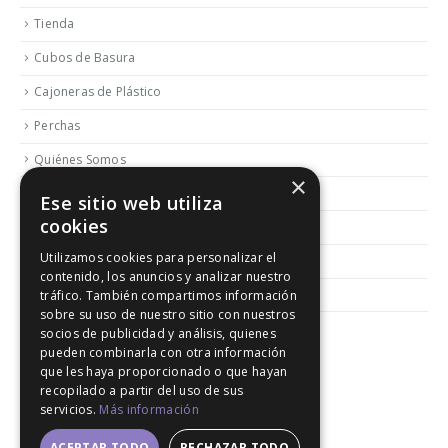
Tienda
Cubos de Basura
Cajoneras de Plástico
Perchas
Quiénes Somos
×
Contactar
Ese sitio web utiliza
cookies
Blog
Utilizamos cookies para personalizar el
Política de Reembolso y Devoluciones
contenido, los anuncios y analizar nuestro
Aviso Legal
tráfico. También compartimos información
sobre su uso de nuestro sitio con nuestros
socios de publicidad y análisis, quienes
pueden combinarla con otra información
que les haya proporcionado o que hayan
recopilado a partir del uso de sus
servicios.
Más información
© 2020. All Rights Reserved │ Developed LGM
ACEPTAR TODO
RECHAZAR TODO