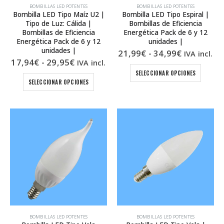
BOMBILLAS LED POTENTES
BOMBILLAS LED POTENTES
Bombilla LED Tipo Maíz U2 |
Bombilla LED Tipo Espiral |
Tipo de Luz: Cálida |
Bombillas de Eficiencia
Bombillas de Eficiencia
Energética Pack de 6 y 12
Energética Pack de 6 y 12
unidades |
unidades |
Rango
21,99
€
-
34,99
€
IVA incl.
de
Rango
17,94
€
-
29,95
€
IVA incl.
precios:
de
Este
SELECCIONAR OPCIONES
desde
precios:
Este
produc
SELECCIONAR OPCIONES
21,99€
desde
producto
tiene
hasta
17,94€
tiene
múltipl
34,99€
hasta
múltiples
29,95€
variant
variantes.
Las
Las
opcion
opciones
se
se
puede
pueden
elegir
elegir
en
en
la
la
página
página
de
de
produc
producto
BOMBILLAS LED POTENTES
BOMBILLAS LED POTENTES