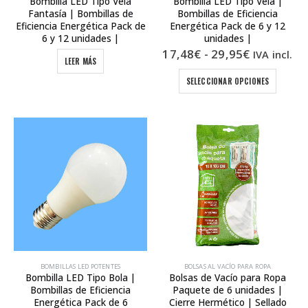
Bombilla LED Tipo Vela
Bombilla LED Tipo Vela |
Fantasía | Bombillas de
Bombillas de Eficiencia
Eficiencia Energética Pack de
Energética Pack de 6 y 12
6 y 12 unidades |
unidades |
Rango
17,48
€
-
29,95
€
IVA incl.
LEER MÁS
de
precios:
Este
SELECCIONAR OPCIONES
desde
produc
17,48€
tiene
hasta
múltipl
29,95€
variant
Las
opcion
se
puede
elegir
en
la
página
de
produc
BOMBILLAS LED POTENTES
BOLSAS AL VACÍO PARA ROPA
Bombilla LED Tipo Bola |
Bolsas de Vacío para Ropa
Bombillas de Eficiencia
Paquete de 6 unidades |
Energética Pack de 6
Cierre Hermético | Sellado