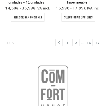
unidades y 12 unidades |
Impermeable |
Rango
Rango
14,50
€
-
35,99
€
16,99
€
-
17,99
€
IVA incl.
IVA incl.
de
de
precios:
precios:
Este
Este
SELECCIONAR OPCIONES
SELECCIONAR OPCIONES
desde
desde
producto
produc
14,50€
16,99€
tiene
tiene
hasta
hasta
múltiples
múltipl
35,99€
17,99€
variantes.
variant
Las
Las
…
1
2
16
17
opciones
opcion
se
se
pueden
puede
elegir
elegir
en
en
la
la
página
página
de
de
producto
produc