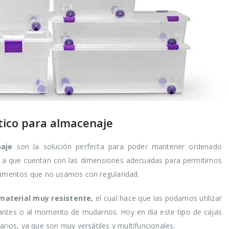
stico para almacenaje
aje
son la solución perfecta para poder mantener ordenado
o a que cuentan con las dimensiones adecuadas para permitirnos
trumentos que no usamos con regularidad.
aterial muy resistente,
el cual hace que las podamos utilizar
rtantes o al momento de mudarnos. Hoy en día este tipo de cajas
arios, ya que son muy versátiles y multifuncionales.
ir los
Trucos para alargar
Cómo r