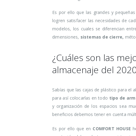
desperdici
alimentari
Es por ello que las grandes y pequeñas
ahorrar al
logren satisfacer las necesidades de cad
tiempo
modelos, los cuales se diferencian entre
16 agosto, 2021
dimensiones,
sistemas de cierre,
métod
Claves par
cuidado de
¿Cuáles son las mejo
en verano
almacenaje del 202
16 agosto, 2021
Ser más ec
Sabías que las cajas de plástico para el
cosas que
hacer para
para así colocarlas en todo
tipo de arm
y organización de los espacios sea m
16 agosto, 2021
beneficios debemos tener en cuenta múlt
Es por ello que en
COMFORT HOUSE
h