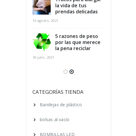
dicios
la vida de tus
des
arios y
prendas delicadas
ali
r al mismo
aho
16 agosto, 2021
tiempo
16 agosto, 2021
5 razones de peso
por las que merece
para el
la pena reciclar
Cla
 de los pies
cui
30 julio, 2021
ano
en 
16 agosto, 2021
 ecológica, 7
Ser
que puedes
cos
CATEGORÍAS TIENDA
ara lograrlo
hac
Bandejas de plástico
16 agosto, 2021
bolsas al vacío
BOMBILLAS LED