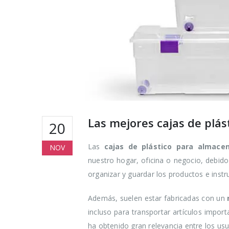
Las mejores cajas de plá
20
Las
cajas
de plástico para almacen
NOV
nuestro hogar, oficina o negocio, debid
organizar y guardar los productos e ins
Además, suelen estar fabricadas con un
m
incluso para transportar artículos impo
ha obtenido gran relevancia entre los usu
Cómo reduc