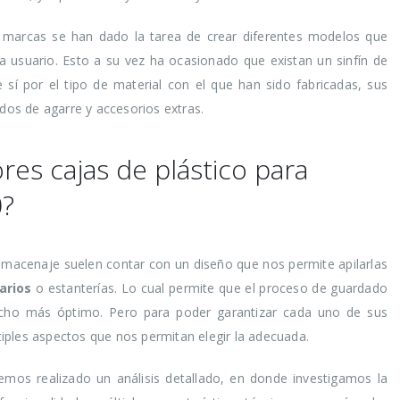
os
la vida de tus
desper
os y
prendas delicadas
aliment
 marcas se han dado la tarea de crear diferentes modelos que
 mismo
ahorra
a usuario. Esto a su vez ha ocasionado que existan un sinfín de
16 agosto, 2021
tiempo
 sí por el tipo de material con el que han sido fabricadas, sus
16 agosto, 2021
5 razones de peso
os de agarre y accesorios extras.
por las que merece
a el
la pena reciclar
Claves 
 los pies
cuidado
res cajas de plástico para
30 julio, 2021
en ver
0?
16 agosto, 2021
ológica, 7
Ser más
 almacenaje suelen contar con un diseño que nos permite apilarlas
 puedes
cosas 
 lograrlo
hacer p
arios
o estanterías. Lo cual permite que el proceso de guardado
ucho más óptimo. Pero para poder garantizar cada uno de sus
16 agosto, 2021
iples aspectos que nos permitan elegir la adecuada.
emos realizado un análisis detallado, en donde investigamos la