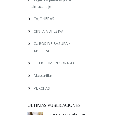
almacenaje
CAJONERAS
CINTA ADHESIVA
CUBOS DE BASURA /
PAPELERAS
FOLIOS IMPRESORA A4
Mascarillas
PERCHAS
ÚLTIMAS PUBLICACIONES
educir los
Trucos para alargar
Cóm