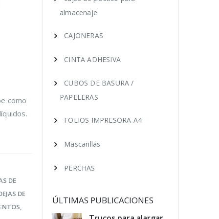
almacenaje
CAJONERAS
CINTA ADHESIVA
CUBOS DE BASURA /
PAPELERAS
ibe como
íquidos.
FOLIOS IMPRESORA A4
Mascarillas
PERCHAS
AS DE
EJAS DE
ÚLTIMAS PUBLICACIONES
MENTOS
,
educir los
Trucos para alargar
Cóm