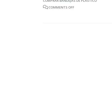
COMPRAR BANDEJAS DE PLASTICO
desperdici
COMMENTS OFF
alimentari
ahorrar al
tiempo
16 agosto, 2021
Claves par
cuidado de
en verano
16 agosto, 2021
Ser más ec
cosas que
hacer para
16 agosto, 2021