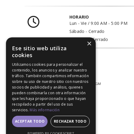
HORARIO
Lun - Vie / 9:00 AM - 5:00 PM
Sábado - Cerrado
Domingo - Cerrado
×
Ese sitio web utiliza
cookies
Utilizamos cookies para personalizar el
contenido, los anuncios y analizar nuestro
tráfico. También compartimos información
sobre su uso de nuestro sitio con nuestros
© 2020. All Rights Reserved │ Developed LGM
socios de publicidad y análisis, quienes
pueden combinarla con otra información
que les haya proporcionado o que hayan
recopilado a partir del uso de sus
servicios.
Más información
ACEPTAR TODO
RECHAZAR TODO
POWERED BY COOKIESCRIPT