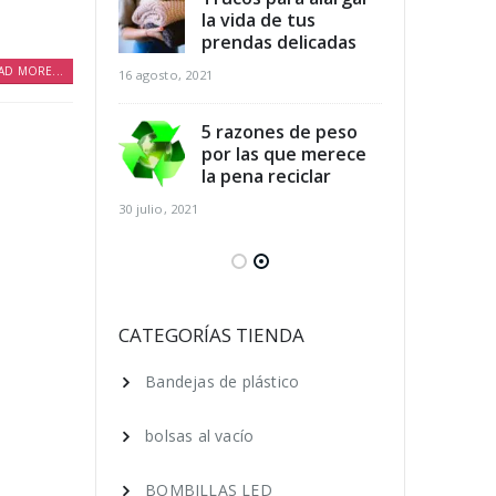
dicios
la vida de tus
des
arios y
prendas delicadas
ali
r al mismo
aho
AD MORE...
16 agosto, 2021
tiempo
16 agosto, 2021
5 razones de peso
por las que merece
para el
la pena reciclar
Cla
 de los pies
cui
30 julio, 2021
ano
en 
16 agosto, 2021
 ecológica, 7
Ser
que puedes
cos
CATEGORÍAS TIENDA
ara lograrlo
hac
Bandejas de plástico
16 agosto, 2021
bolsas al vacío
BOMBILLAS LED