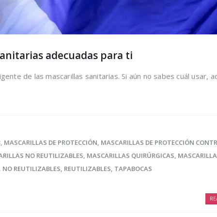
sanitarias adecuadas para ti
gente de las mascarillas sanitarias. Si aún no sabes cuál usar, a
3
,
MASCARILLAS DE PROTECCIÓN
,
MASCARILLAS DE PROTECCIÓN CONTR
RILLAS NO REUTILIZABLES
,
MASCARILLAS QUIRÚRGICAS
,
MASCARILLA
,
NO REUTILIZABLES
,
REUTILIZABLES
,
TAPABOCAS
RE
ir los
Trucos para alargar
Cómo r