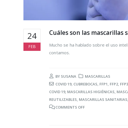
Cuáles son las mascarillas 
24
Mucho se ha hablado sobre el uso inteli
FEB
contamos.
BY
SUSANA
MASCARILLAS
COVID 19
,
CUBREBOCAS
,
FFP1
,
FFP2
,
FFP
COVID 19
,
MASCARILLAS HIGIÉNICAS
,
MASCA
REUTILIZABLES
,
MASCARILLAS SANITARIAS
COMMENTS OFF
Cómo reduc