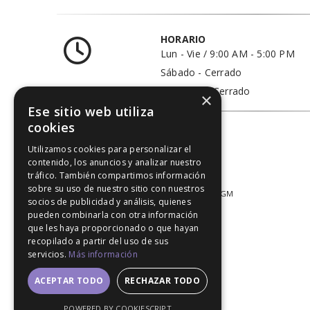
HORARIO
Lun - Vie / 9:00 AM - 5:00 PM
Sábado - Cerrado
Domingo - Cerrado
×
Ese sitio web utiliza
cookies
Utilizamos cookies para personalizar el
contenido, los anuncios y analizar nuestro
tráfico. También compartimos información
sobre su uso de nuestro sitio con nuestros
© 2020. All Rights Reserved │ Developed LGM
socios de publicidad y análisis, quienes
pueden combinarla con otra información
que les haya proporcionado o que hayan
recopilado a partir del uso de sus
servicios.
Más información
ACEPTAR TODO
RECHAZAR TODO
POWERED BY COOKIESCRIPT