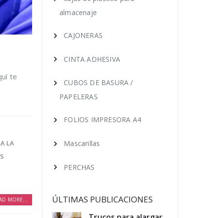
almacenaje
CAJONERAS
CINTA ADHESIVA
quí te
CUBOS DE BASURA /
PAPELERAS
FOLIOS IMPRESORA A4
A LA
Mascarillas
S
PERCHAS
ÚLTIMAS PUBLICACIONES
AD MORE...
educir los
Trucos para alargar
Cóm