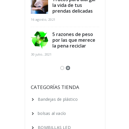
dicios
la vida de tus
des
arios y
prendas delicadas
ali
r al mismo
aho
16 agosto, 2021
tiempo
16 agosto, 2021
5 razones de peso
por las que merece
para el
la pena reciclar
Cla
 de los pies
cui
30 julio, 2021
ano
en 
16 agosto, 2021
 ecológica, 7
Ser
que puedes
cos
CATEGORÍAS TIENDA
ara lograrlo
hac
Bandejas de plástico
16 agosto, 2021
bolsas al vacío
BOMBILLAS LED